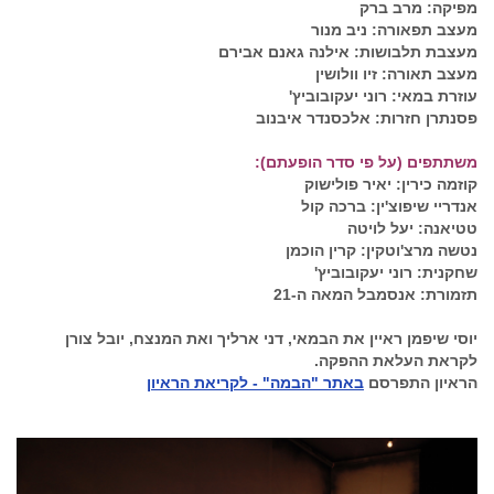
מפיקה: מרב ברק
מעצב תפאורה: ניב מנור
מעצבת תלבושות: אילנה גאנם אבירם
מעצב תאורה: זיו וולושין
עוזרת במאי: רוני יעקובוביץ'
פסנתרן חזרות: אלכסנדר איבנוב
משתתפים (על פי סדר הופעתם):
קוזמה כירין: יאיר פולישוק
אנדריי שיפוצ'ין: ברכה קול
טטיאנה: יעל לויטה
נטשה מרצ'וטקין: קרין הוכמן
שחקנית: רוני יעקובוביץ'
תזמורת: אנסמבל המאה ה-21
יוסי שיפמן ראיין את הבמאי, דני ארליך ואת המנצח, יובל צורן
לקראת העלאת ההפקה.
הראיון התפרסם
באתר "הבמה" - לקריאת הראיון