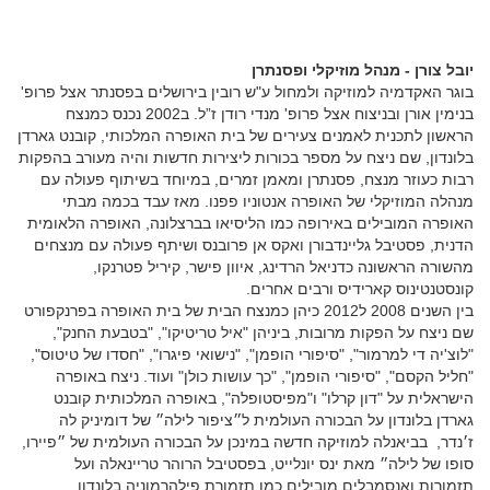
יובל צורן - מנהל מוזיקלי ופסנתרן
בוגר האקדמיה למוזיקה ולמחול ע"ש רובין בירושלים בפסנתר אצל פרופ'
בנימין אורן ובניצוח אצל פרופ' מנדי רודן ז”ל. ב2002 נכנס כמנצח
הראשון לתכנית לאמנים צעירים של בית האופרה המלכותי, קובנט גארדן
בלונדון, שם ניצח על מספר בכורות ליצירות חדשות והיה מעורב בהפקות
רבות כעוזר מנצח, פסנתרן ומאמן זמרים, במיוחד בשיתוף פעולה עם
מנהלה המוזיקלי של האופרה אנטוניו פפנו. מאז עבד בכמה מבתי
האופרה המובילים באירופה כמו הליסיאו בברצלונה, האופרה הלאומית
הדנית, פסטיבל גליינדבורן ואקס אן פרובנס ושיתף פעולה עם מנצחים
מהשורה הראשונה כדניאל הרדינג, איוון פישר, קיריל פטרנקו,
קונסטנטינוס קארידיס ורבים אחרים.
בין השנים 2008 ל2012 כיהן כמנצח הבית של בית האופרה בפרנקפורט
שם ניצח על הפקות מרובות, ביניהן "איל טריטיקו", "בטבעת החנק",
"לוצ'יה די למרמור", "סיפורי הופמן", "נישואי פיגרו", "חסדו של טיטוס",
"חליל הקסם", "סיפורי הופמן", "כך עושות כולן" ועוד. ניצח באופרה
הישראלית על "דון קרלו" ו"מפיסטופלה", באופרה המלכותית קובנט
גארדן בלונדון על הבכורה העולמית ל״ציפור לילה״ של דומיניק לה
ז׳נדר, בביאנלה למוזיקה חדשה במינכן על הבכורה העולמית של ״פיירו,
סופו של לילה״ מאת ינס יונלייט, בפסטיבל הרוהר טריינאלה ועל
תזמורות ואנסמבלים מובילים כמו תזמורת פילהרמוניה בלונדון,