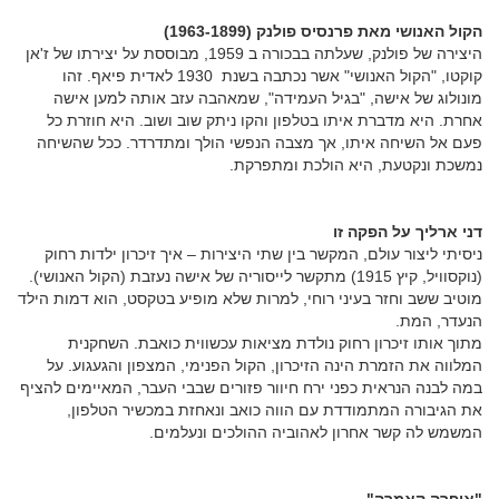
הקול האנושי מאת פרנסיס פולנק (1963-1899)
היצירה של פולנק, שעלתה בבכורה ב 1959, מבוססת על יצירתו של ז'אן
קוקטו, "הקול האנושי" אשר נכתבה בשנת 1930 לאדית פיאף. זהו
מונולוג של אישה, "בגיל העמידה", שמאהבה עזב אותה למען אישה
אחרת. היא מדברת איתו בטלפון והקו ניתק שוב ושוב. היא חוזרת כל
פעם אל השיחה איתו, אך מצבה הנפשי הולך ומתדרדר. ככל שהשיחה
נמשכת ונקטעת, היא הולכת ומתפרקת.
דני ארליך על הפקה זו
ניסיתי ליצור עולם, המקשר בין שתי היצירות – איך זיכרון ילדות רחוק
(נוקסוויל, קיץ 1915) מתקשר לייסוריה של אישה נעזבת (הקול האנושי).
מוטיב ששב וחזר בעיני רוחי, למרות שלא מופיע בטקסט, הוא דמות הילד
הנעדר, המת.
מתוך אותו זיכרון רחוק נולדת מציאות עכשווית כואבת. השחקנית
המלווה את הזמרת הינה הזיכרון, הקול הפנימי, המצפון והגעגוע. על
במה לבנה הנראית כפני ירח חיוור פזורים שבבי העבר, המאיימים להציף
את הגיבורה המתמודדת עם הווה כואב ונאחזת במכשיר הטלפון,
המשמש לה קשר אחרון לאהוביה ההולכים ונעלמים.