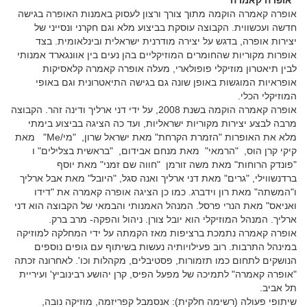
"אופרה קאמרה"
אופרה קאמרה הוקמה מתוך צורך ורצון לעסוק באמנות האופרה בגישה
חדשה ועכשווית. הקבוצה עוסקת בביצוע מלא וגם חקרני ונסייני של
יצירות אופרה, בדגש על יצירה מודרנית ישראלית ובינלאומית. בצד
אופרות מקוריות שהחומרים המוזיקליים בהן נעים בין אוונגארד אמנותי
לבין תיאטרון מוזיקלי פופולארי, מעלה אופרה קאמרה קלאסיקות
אופראיות המוגשות באופן שונה גם בגישה התיאטרונית וגם באופי
המוזיקלי הכלי.
אופרה קאמרה הוקמה בשנת 2008, על ידי דני ארליך ודינה זהר. הקבוצה
מרבה לבצע יצירות מקוריות ישראליות, ועד כה הציגה בביצוע בימתי
מלא את האופרות "הזמרת הקרחת" מאת ישראל שרון, "מי/Me" מאת
קיקי קרן הוס, "הרמאי" מאת מנחם אבידום, "בראשית בצלילים" ו
"פונדק הרוחות" מאת משה זורמן "חווה שם זמני" מאת יוסף
ברדנשווילי, "גרים" מאת דני ארליך ואנה סגל, "היובל" מאת אבל ארליך
ו"המשתה" מאת רון וידברג. כמו כן הציגה אופרה קאמרה את "דידו
ואניאס" מאת הנרי פרסל. המנהל האמנותי והבמאי של הקבוצה הוא דני
ארליך. המנהל המוזיקלי הוא יובל צורן. ניהול והפקה- מרב ברק.
אופרה קאמרה נתמכת ברציפות מאז הקמתה על ידי המחלקה למוזיקה
במינהל התרבות. רוב פעילויותיה נעשות בשיתוף עם גופים נוספים
הנושקים לתחום כמו תזמורות, פסטיבלים, מקהלות וכו'. לאחרונה זכתה
"אופרה קאמרה" לתמיכה של מפעל הפיס, קרן יהושע רבינוביץ' ועיריית
תל אביב.
שיתופי פעולה (רשימה חלקית): אנסמבל קפריזמה, מוזיקה נובה,