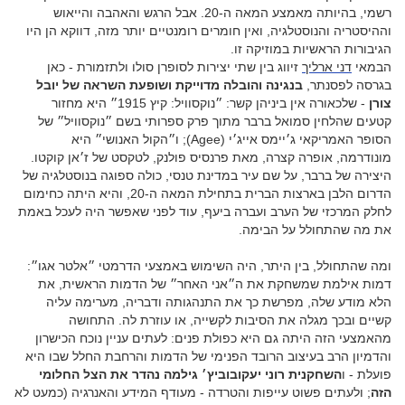
רשמי, בהיותה מאמצע המאה ה-20. אבל הרגש והאהבה והייאוש
וההיסטריה והנוסטלגיה, ואין חומרים רומנטיים יותר מזה, דווקא הן היו
הגיבורות הראשיות במוזיקה זו.
הבמאי
דני ארליך
זיווג בין שתי יצירות לסופרן סולו ולתזמורת - כאן
בגרסה לפסנתר,
בנגינה והובלה מדוייקת ושופעת השראה של יובל
צורן
- שלכאורה אין ביניהן קשר: ״נוקסוויל: קיץ 1915״ היא מחזור
קטעים שהלחין סמואל ברבר מתוך פרק ספרותי בשם ״נוקסוויל״ של
הסופר האמריקאי ג׳יימס אייג׳י (Agee); ו״הקול האנושי״ היא
מונודרמה, אופרה קצרה, מאת פרנסיס פולנק, לטקסט של ז׳אן קוקטו.
היצירה של ברבר, על שם עיר במדינת טנסי, כולה ספוגה בנוסטלגיה של
הדרום הלבן בארצות הברית בתחילת המאה ה-20, והיא היתה כחימום
לחלק המרכזי של הערב ועברה ביעף, עוד לפני שאפשר היה לעכל באמת
את מה שהתחולל על הבימה.
ומה שהתחולל, בין היתר, היה השימוש באמצעי הדרמטי ״אלטר אגו״:
דמות אילמת שמשחקת את ה״אני האחר״ של הדמות הראשית, את
הלא מודע שלה, מפרשת כך את התנהגותה ודבריה, מערימה עליה
קשיים ובכך מגלה את הסיבות לקשייה, או עוזרת לה. התחושה
מהאמצעי הזה היתה גם היא כפולת פנים: לעתים עניין נוכח הכישרון
והדמיון הרב בעיצוב הרובד הפנימי של הדמות והרחבת החלל שבו היא
פועלת - ו
השחקנית רוני יעקובוביץ׳ גילמה נהדר את הצל החלומי
הזה
; ולעתים פשוט עייפות והטרדה - מעודף המידע והאנרגיה (כמעט לא