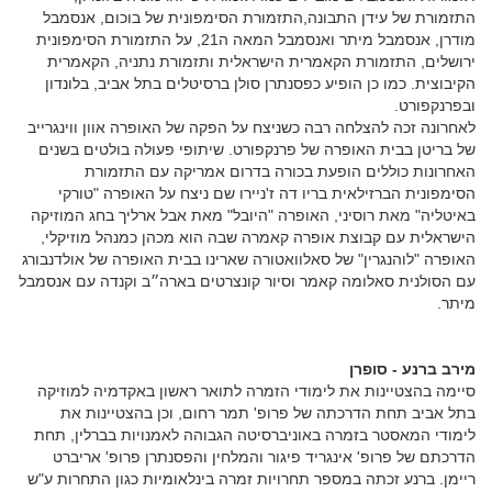
התזמורת של עידן התבונה,התזמורת הסימפונית של בוכום, אנסמבל
מודרן, אנסמבל מיתר ואנסמבל המאה ה21, על התזמורת הסימפונית
ירושלים, התזמורת הקאמרית הישראלית ותזמורת נתניה, הקאמרית
הקיבוצית. כמו כן הופיע כפסנתרן סולן ברסיטלים בתל אביב, בלונדון
ובפרנקפורט.
לאחרונה זכה להצלחה רבה כשניצח על הפקה של האופרה אוון ווינגרייב
של בריטן בבית האופרה של פרנקפורט. שיתופי פעולה בולטים בשנים
האחרונות כוללים הופעת בכורה בדרום אמריקה עם התזמורת
הסימפונית הברזילאית בריו דה ז'ניירו שם ניצח על האופרה "טורקי
באיטליה" מאת רוסיני, האופרה "היובל" מאת אבל ארליך בחג המוזיקה
הישראלית עם קבוצת אופרה קאמרה שבה הוא מכהן כמנהל מוזיקלי,
האופרה "לוהנגרין" של סאלוואטורה שארינו בבית האופרה של אולדנבורג
עם הסולנית סאלומה קאמר וסיור קונצרטים בארה״ב וקנדה עם אנסמבל
מיתר.
מירב ברנע - סופרן
סיימה בהצטיינות את לימודי הזמרה לתואר ראשון באקדמיה למוזיקה
בתל אביב תחת הדרכתה של פרופ' תמר רחום, וכן בהצטיינות את
לימודי המאסטר בזמרה באוניברסיטה הגבוהה לאמנויות בברלין, תחת
הדרכתם של פרופ' אינגריד פיגור והמלחין והפסנתרן פרופ' אריברט
ריימן. ברנע זכתה במספר תחרויות זמרה בינלאומיות כגון התחרות ע"ש