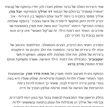
שתי היצירות האלה של ברבר ופולנק חוברו להן יחדיו בהפקה של קבוצת
"אופרה קאמרה" בניהולם של הבמאי
דני ארליך
והמוזיקאי
יובל צורן
.
ארליך מספר בתכניה כי ניסה "ליצור עולם המקשר בין היצירות - איך
זיכרון ילדות רחוק מתקשר לייסוריה של אישה נעזבת." בהפקה שעלתה
במרכז המוזיקלי היפואי "התיבה" הוא עושה זאת מצוין באמצעות שני
מרכיבים: האחד הוא דמות הילד, זה שב"קול האנושי" אינו קיים והוא
מיוצג בבובת בד תכריכי לבן.
המרכיב האחר הוא הזיכרון, הנעים והנוסטלגי, הפילוסופי והכואב של
אותו ילד ביצירתו של ברבר, והמסעיר את הלב והקיום עד היפקעותו
ביצירתו של פולנק. את אלה מגלמת, ללא טקסט, השחקנית
רוני
יעקובוביץ'
, כמכפילה את דמות הילד והאישה, ששרה ומשחקת אותם
זמרת הסופרן
מירב ברנע
.
ההפקה נהנית מעיצוב חזותי מעניין של
מאיה מידר מורן
, שבאמצעות
הקיר האחורי שעליו תלויות תמונות ערטילאיות, שולחן שעליו היא בונה
בגזרי קרטון עיירה דרומית לבנה, שאחר כך הופכת להיות בימת
ההיטרפות של האישה על מפה אדומה וטלפון הנכרך על חייה.
בחלק הראשון שתי המבצעות לבושות בבגד גוף בגוון רומז לתכריכים,
ובבימויו של ארליך הן מכפילות את עצמן בתנועה ובשעשועי-ילדות.
היצירות מוגשות ברצף וכך השתיים עוטות מול הקהל את הבגדים