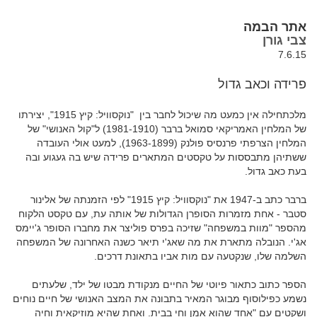
אתר הבמה
צבי גורן
7.6.15
פרידה וכאב גדול
מלכתחילה אין כמעט מה שיכול לחבר בין "נוקסוויל: קיץ 1915", יצירתו
של המלחין האמריקאי סמואל ברבר (1981-1910) ל"קול האנושי" של
המלחין הצרפתי פרנסיס פולנק (1963-1899), למעט אולי העובדה
ששתיהן מתבססות על טקסטים המתארים פרידה שיש בה געגוע ובה
בעת כאב גדול.
ברבר כתב ב-1947 את "נוקסוויל: קיץ 1915" לפי הזמנתה של אלינור
סטבר - אחת מזמרות הסופרן הגדולות של אותה עת, עם טקסט הלקוח
מהספר "מוות במשפחה" שזיכה בפרס פוליצר את מחברו הסופר ג'יימס
אג'י. הנובלה מתארת את מה שאג'י תיאר כשנה האחרונה של המשפחה
השלמה שלו, שנקטעה עם מות אביו בתאונת דרכים.
הספר כתוב כתאור פיוטי של החיים מנקודת מבטו של ילד, שלעתים
נשמע כפילוסוף מבוגר המאיר בתבונה את המצב האנושי של חיים נוחים
ושקטים עם "אחד שהוא אמן וחי בבית. ואחת שהיא מוזיקאית וחיה