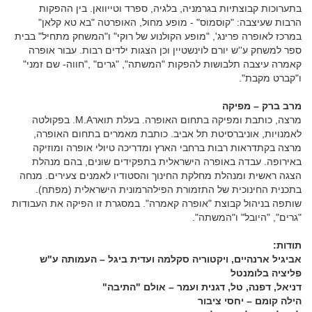
בתערוכות קבוצתיות בגרמניה, בלגיה, ספרד וטייוואן. בין ההפקות
הרבות שעיצבה: "קוסמוס" - מופע מחול, האופרטה "בא טא קלאן"
במרכז לאופרה פרינג', "מופע הקולנוע של רוקי" ו"המשחק מתחיל" בבית
ספר למשחק ע''ש יורם לוינשטיין וכן הצגות ילדים רבות. עבור אופרה
קאמרה עיצבה תלבושות להפקות "המשתה", "גרים" ,"חווה- שם זמני"
ו"קברט מקבת".
מרב ברק – מפיקה
מרצה, כותבת ומפיקה בתחום האופרה. בעלת תוארM.A. בפקולטה
לאמנויות, אוניברסיטת תל אביב. כותבת מאמרים בתחום האופרה,
מרצה בקתדראות רבות ברחבי הארץ ומדריכה טיולי אופרה ומוזיקה
באירופה. עבדה באופרה הישראלית בתפקידים שונים, בהם מנהלת
הצגה ראשית ומנהלת מחלקת החינוך והסטודיו לאמנים צעירים. מנחה
בתכנית החינוכית של התזמורת הפילהרמונית הישראלית (מפתח).
שותפה בניהול קבוצת "אופרה קאמרה". במסגרת זו הפיקה את העבודות
"גרים", "היובל" ו"המשתה".
תודות:
אביגיל ארנהיים, ויקטוריה סקלמה ועדית ביגל – העמותה ע"ש
פליציה בלומנטל
דניאל, דפנה, טל, דגנית ועמר – אולם "התיבה"
הילה קומם – יחסי ציבור