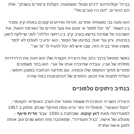
בבית" וקולותיהם "רכים ונטולי משמעות, כקולות ציפורים בשנתן". אלה
הם ההורים. "הם היו טובים אלי".
הוא מונה בני משפחה אחרים, חוויות ואירועים קטנים באותו קיץ ומעיר
בין השאר: "מי יוכל לספר אי פעם את צער החיים על האדמה הזאת, את
השכיבה על שמיכה בדשא בערב קיץ, בין רחשי הלילה" לפני שיילקח לישון
במיטתו. ורק עוד זאת, בסיומו של הספר, הוא יודע כי לעולם לא ילמד
משהו אחד בבית הזה, שבו איש לא יוכל להגיד לו "מי אני".
כאשר סמואל ברבר כתב את היצירה הקצרה שלו הוא חווה את הידרדרות
מחלתו של אביו, עובדה שחיברה אותו אל אג'י. הוא בחר משפטים
ספורים מתוך הטקסט שלו וכמוהו, עם מוזיקה הכתובה בסגנון חופשי,
הצליח למצות את הכאב התמים של ההתבוננות במה שהיה.
בנתיב ניתוקים טלפוניים
היצירה השנייה והמרכזית ששמה מאגד את הערב האופראי הקאמרי,
"הקול האנושי", פופולרית יותר והיא נוסח מוזיקלי שכתב פולנק ב-1957
למונודרמה מאת
ז'אן קוקטו
, שנכתבה ב-1930 עבור
אדית פיאף
-
מונולוג של אישה, "בגיל העמידה", שמאהבה מזה חמש שנים עזב אותה
למען אישה אחרת.