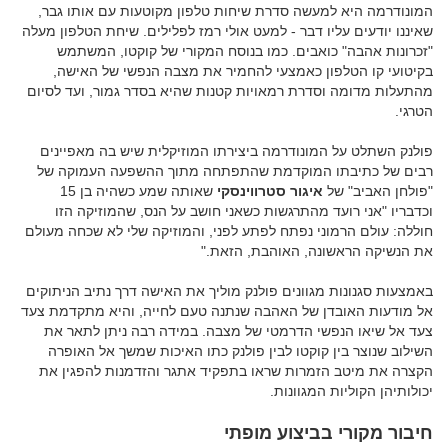
המונודרמה היא למעשה סדרת שיחות טלפון מקוטעות עם אותו גבר,
שאיננו יודעים עליו דבר - למעט אולי רמז לפלילים. שיחת הטלפון מעלה
"זכרונות אהבה" כואבים. כמו בנוסח המקורי של קוקטו, המשתמש
בקיטועי קו הטלפון כאמצעי להחמיר את מצבה הנפשי של האישה,
מהתעלות מדומה וסדרת רמאויות קטנות שהיא בסדר גמור, ועד לסיום
הטרגי.
פולנק השתלט על המונודרמה ביצירתו המוזיקלית שיש בה מאפיינים
רבים של כתיבתו המוקדמת שהתפתחה מתוך ההשפעה העמוקה של
"פולחן האביב" של
איגור סטרווינסקי
שאותה שמע כשהיה בן 15
וכדבריו "אני רועד מהתרגשות כשאני חושב על הנס, שהמוזיקה הזו
חוללה: עולם הרמוני נפתח לפתע לפני, והמוזיקה שלי לא שכחה מעולם
את הנשיקה הראשונה, האוהבת, הזאת."
באמצעות סגנונות מגוונים פולנק מוליך את האישה דרך נתיב הניתוקים
אל מודעות האובדן של האהבה שנתנה טעם לחייה, והיא מתקדמת צעד
צעד אל שיאו הנפשי הדרמטי של מצבה. במידה רבה ניתן לתאר את
השילוב שנוצר בין קוקטו לבין פולנק כתו האיכות שמשך אל האופרה
הקצרה את מיטב הזמרות שראו בתפקיד אתגר והזדמנות להפגין את
יכולותיהן הקוליות המגוונות.
חיבור מקורי בביצוע מופתי