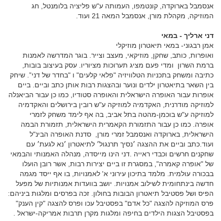
אנסמבל בארוקדה, קונטמפו, העמותה ע"ש פליציה בלומנטל, חג
המוזיקה, מקהלת מורן, אנסמבל המאה 21 ועוד.
דני ארליך - במאי
אמן רבגוני- במאי תיאטרון מוזיקלי
ואופרות, כותב, שחקן, מוזיקאי, מעצב וצייר. בוגר המדרשה לאמנות
ברמת השרון ומדי פעם מציג תערוכות מציוריו. עסק בעיצוב בובות,
כתיבה ומשחק בתכניות הטלוויזיה "פלאי קלעים" ו "בחדר של דני”. שיחק
בין השאר בתיאטרון ילדים ונוער ובהצגות רבות אותן כתב וביים. ביים
אופרות עבור האופרה הישראלית והאופרה סטודיו, כמו כן עבור הביאנלה
למוזיקה מודרנית, האקדמיה למוזיקה ע"ש רובין בירושלים והאקדמיה
למוזיקה ע"ש בוכמן-מהטה בתל אביב, בה אף לימד משחק לזמרי
אופרה. כמו כן עבור התזמורת הקאמרית הישראלית, תזמורת הבמה
הישראלית, בארוקדה ואנסמבל זמרי מורן, סדנת האופרה הבינ"ל
ועוד.כתב וביים את ההצגה ׳נסיך תרנגול׳ לתיאטרון ׳נא לגעת׳ עם
שחקנים חרשים וכבדי ראייה .דני הינו מייסדה, מנהלה האמנותי והבמאי
של "אופרה קאמרה", במסגרת זו ביים יצירות רבות, אשר רובן הועלו
בבכורה עולמית. מלמד בתיכון עירוני א' לאמנויות, בו אף ייסד מגמה
חדשה בינתחומית לשילוב אמנויות. יושב בוועדות אמנותיות של מפעל
הפיס ושל פסטיבל תיאטרון הבובות בחולון. זכה בפרסים ומלגות ביניהם:
פרס המוזיקה להצגה "כל אדם" בפסטיבל עכו ופרס להצגה "קין הענק"
בפסטיבל הצגות הילדים בחיפה ומלגות מקרן תרבות אמריקה-ישראל .