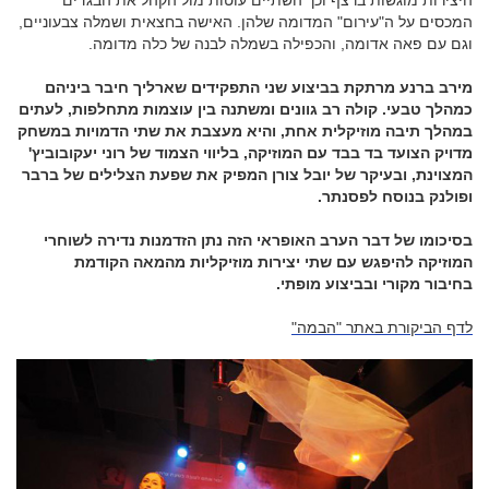
המכסים על ה"עירום" המדומה שלהן. האישה בחצאית ושמלה צבעוניים,
וגם עם פאה אדומה, והכפילה בשמלה לבנה של כלה מדומה.
מירב ברנע מרתקת בביצוע שני התפקידים שארליך חיבר ביניהם
כמהלך טבעי. קולה רב גוונים ומשתנה בין עוצמות מתחלפות, לעתים
במהלך תיבה מוזיקלית אחת, והיא מעצבת את שתי הדמויות במשחק
מדויק הצועד בד בבד עם המוזיקה, בליווי הצמוד של רוני יעקובוביץ'
המצוינת, ובעיקר של יובל צורן המפיק את שפעת הצלילים של ברבר
ופולנק בנוסח לפסנתר.
בסיכומו של דבר הערב האופראי הזה נתן הזדמנות נדירה לשוחרי
המוזיקה להיפגש עם שתי יצירות מוזיקליות מהמאה הקודמת
בחיבור מקורי ובביצוע מופתי.
לדף הביקורת באתר "הבמה"