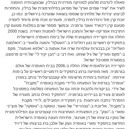
פאולה לינדברג סלומון למוזיקה מודרנית בברלין, שבעקבותיה הוזמנה
לשיר את "שירי שמים וארץ" של מסיאן בפילהרמונית של ברלין, והתחרות
לביצוע יצירות של מלחינים שנספו בשואה שנערכה בירושלים. כמו כן,
זוכת קרן פול הינדרמית ברלין לזמרה, פעמיים זוכת פרס מיוחד לזמרה
מטעם קרן ריכארד ואגנר גרמניה, ובמשך מספר שנים במלגות מטעם קרן
התרבות אמריקה-ישראל והמכון הישראלי לאמנות השירה. בשנת 2000
החלה את הקריירה המקצועית שלה על בימת האופרה הישראלית
בתפקידים ראשיים כגון רוזלינדה ב-"העטלף" והאנה גלאוורי ב-"האלמנה
העליזה" וכן בבכורות עולמיות שרה את אומגה ב-"אלפא ואומגה", מקס
ב-"מקס ומוריץ" של גיל שוחט, ואת דבי ב-"הבן יקיר לי" של חיים פרמונט,
במסגרת פסטיבל ישראל.
הקריירה הבינלאומית שלה החלה ב-2006 בבית האופרה של אולם
בגרמניה. מאז מופיעה ברנע בתפקידים דרמטיים ראשיים על בימות
אירופה. "נוכחות בימתית מרשימה ולא קונבנציונלית" נכתב במגזין
"אופרה" בצרפת על הופעתה כליידי מקבת באופרה ״מקבת״
של ורדי. בביקורות נלהבות זכתה גם על הופעתה כסלומה בפסטיבל
לאמנים צעירים בביירויט בגרמניה. "התפקיד כאילו נכתב מעורה של
הזמרת" כתבה העיתונות. בין תפקידיה המובילים, ליידי מקבת
ב"מקבת", אליזבת ב-"טנהוייזר" של ואגנר, טוסקה ב-"טוסקה" של פוצ'יני
ומארי ב-"ווצק". בין הופעותיה האחרונות היו קונצרטים עם הפילהרמונית
של טוקיו בניצוחו של דן אטינגר, פתיחת העונה באופרה הישראלית
החדשה בתפקיד מארי באופרה ווצק של אלבן ברג בניצוחו של דיויד