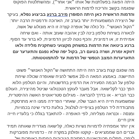
היתה הפוגה בפעלתנות של אותו ״אני אחר״), ומהשתלטות הפוקוס
שפגמה בקשב והריכוז לדמות הראשית.
והדמות הראשית כאן היתה הסופרן
מירב ברנע
בביצוע נפלא
, בעיקר
של היצירה המשמעותית יותר בערב זה, הארוכה ודרמטית הרבה יותר:
״הקול האנושי״. כל כולה של אופרה קצרה זו היא מונולוג של אשה,
לכאורה בשיחת טלפון בינה לבין אהובה שעזב אותה - ואם שיחה
אמיתית זו, או דמיונית, והכף נוטה לכיוון הדמיונית, לא ברור עד הסוף.
ברנע ביטאה את הדמות במשחק מקצועי כשחקנית מלידה ולאו
דווקא זמרת, ושרה בטעם רב, בקול יפה שלא נפגם והתערער עם
התערערות המצב הנפשי של הדמות עד להתמוטטותה.
מה שפגם קצת בערב הזה היתה התחושה ש״הקול האנושי״ פשוט
התיישנה. באמצע המאה ה-20 אפשר להניח שאופרה שכולה שיחת
טלפון על הבמה הסעירה את הדמיון בחדשנותה, והיום הטלפון הלוא
הפך כבר לקלישאה. אבל מעבר לעוקץ הטכנולוגי שניטל מהיצירה, העולם
כבר הבריא - או בדרך להבראה - מגילום סטריאוטיפ האשה ההיסטרית,
שמשמעות חייה היא הגבר שלה, שאחרי הפרידה ממנו היא מתרסקת,
מתבודדת ליד הטלפון בציפייה לצלצול, בולעת כדורי שינה בכמויות,
ומנסה - וכנראה מצליחה, לפי האופרה - להתאבד בגללו כי בלעדיו חייה
אינן חיים.
אין יותר אמפתיה לדמויות נשיות כאלה, קלישאה מגדרית שאותה תמיד
גברים הם שממציאים - קוקטו ופולנק במקרה זה - כדמויות מפוברקות
לגמרי, סמלים פרוידיאניים במסורת הגיבורות המתות באופרות של