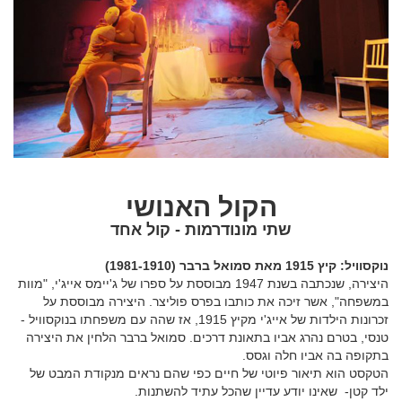
הקול האנושי
שתי מונודרמות - קול אחד
נוקסוויל: קיץ 1915 מאת סמואל ברבר (1981-1910)
היצירה, שנכתבה בשנת 1947 מבוססת על ספרו של ג'יימס אייג'י, "מוות
במשפחה", אשר זיכה את כותבו בפרס פוליצר. היצירה מבוססת על
זכרונות הילדות של אייג'י מקיץ 1915, אז שהה עם משפחתו בנוקסוויל -
טנסי, בטרם נהרג אביו בתאונת דרכים. סמואל ברבר הלחין את היצירה
בתקופה בה אביו חלה וגסס.
הטקסט הוא תיאור פיוטי של חיים כפי שהם נראים מנקודת המבט של
ילד קטן- שאינו יודע עדיין שהכל עתיד להשתנות.