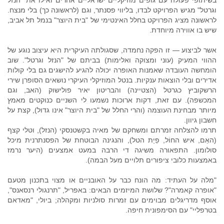
וגרטל" מגיש הפרויקט לבדו, בליווי פסנתר, וגם (לראשונה כך) בלי מנצח.
לראשונה מציג הפרויקט בחלל האינטימי של "בית היוצר" בנמל תל אביב,
שיש בו אווירה מיוחדת.
אשר לביצוע — זו הפקה נחמדה, שסגולתה העיקרית היא עיצוב נוגע של
ההווי המעיק (עוני ומצוקה ואלימות) בביתם של "הנזל וגרטל". שוב
הומחשה העובדה שאמנות האופרה יכולה להגיע להישגים גם בלי קולות
אדירים ובלי הוצאות ענקיות. בנטל המוזיקלי העיקרי נושאים הסופרן שירי
הרשקוביץ כגרטל (הצטיינה) והבריטון יאיר פולישוק (האב, וגם
המכשפה). עם זאת, דקות ארוכות נשמעו לי השניים כנוקטים מאמץ
מיותר מבחינת העוצמה (והרי החלל של "בית היוצר" אינו גדול), קצת על
חשבון גיוון.
תרמו להצלחה זמרתם ומשחקם של מאיה בקשטנסקי (הנזל), וטלי קצף
(האֵם, איש החוֹל, פֵיַת הטל), והנגינה הבוטחת של הפסנתרנית מיכל
סולומון. התפאורה משיגה די הרבה במעט אמצעים (היער נרמז
באמצעות כלובי ציפורים תלויים מעל הבמה).
"מלה על העתיד: מה הונח כבר על האובניים או מצוי בתכנון מטעם
"אופרה קאמרה"? שלושת המיזמים הבאים: באפריל, "תרנגולי רנסאנס",
אוסף מדריגלים מבוימים עם זמרות סולניות ומקהלה; ביולי, "מאדאם
בטרפליי" עם הסימפונית חיפה.