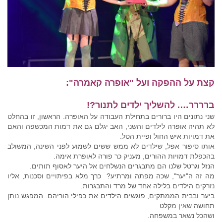
קצת על ההפקה ועל "אופרה קאמרה":
ברררר…. להשליך ילדים לתנור?!
שני נתונים היו ברורים בתחילת העבודה על האופרה. הראשון, זו בהחלט
לא תהיה אופרה לילדים והשני, האב יגלם גם את דמות המכשפה והאם
את דמויות איש החול ופיית הטל.
אותו סיפור אפל, שילדים לא ממש ששים לשמוע לפני השינה, המשולב
בהכפלת דמויות ההורים, מעניק כר פורה לאופרת אימה.
הנזל וגרטל שלנו הם מתבגרים הנשלחים אל היער לאסוף תותים.
מה זה ה"יער", שכה מפתה ומרתיע? כרך מלא בפיתויים וסכנות, אליו
נזרקים הילדים בלילה אחד של מרד והתבגרות.
ביער ובבית הממתקים, פוגשים הילדים את כפילי הוריהם. המפגש נותן
תחושה שאין מקלט
ושהכל נשאר במשפחה.