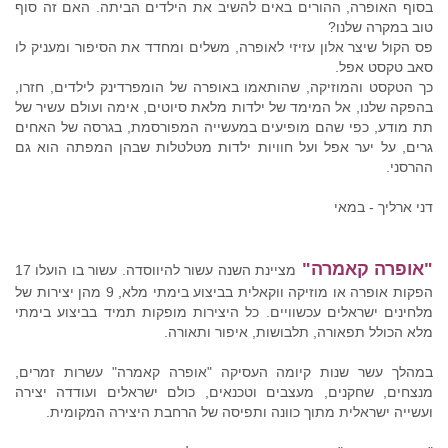
בסוף האופרה, ההורים באים להשיב את הילדים הביתה. האם זה סוף
טוב במקרה שלנו?
פס הקול שיצר אלון עזיזי לאופרה, משלים ומחדד את הסיפור ומעניק לו
סאב טקסט אפל.
כך הטקסט והמוזיקה, שהותאמו באופרה של הומפרדינק לילדים, חזרו,
בהפקה שלנו, אל המימד של ילדות מלאת סיוטים, אימה ועולם עשיר של
תת מודע, כפי שהם מופיעים במעשייה המפורסמת, בגרסה של האחים
גרים, על יער אפל ועל חוויות ילדות מטלטלות שבהן המפתה הוא גם
ההרסני.
דני ארליך - במאי
"אופרה קאמרה"
מציינת השנה עשור להיווסדה. עשור בו הועלו 17
הפקות אופרה או מוזיקה ווקאלית בביצוע בימתי מלא, 9 מהן יצירות של
מלחינים ישראלים עכשוויים. כל היצירות מופקות תמיד בביצוע בימתי
מלא הכולל תפאורה, תלבושות, איפור ותאורה.
במהלך עשר שנות קיומה העסיקה "אופרה קאמרה" עשרות זמרים,
מנצחים, שחקנים, מעצבים וטכנאים, כולם ישראלים ועודדה יצירה
ועשייה ישראלית מתוך כוונה ותפיסה של הרחבת היצירה המקומית.