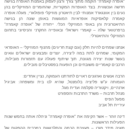
"אופרה קאמרה" הוקמה מתוך צורך ורצון לעסוק באמנות האופרה בגישה
חדשה ועכשווית. בצד האופרות המקוריות, שהחומרים המוזיקליים בהן
נעים בין אוונגארד אמנותי לבין תיאטרון מוזיקלי פופולארי, מעלה אופרה
קאמרה קלאסיקות אופראיות המוגשות באופן שונה הן בגישה
התיאטרונית והן באופי המוזיקלי הכלי. ייחודה של "אופרה קאמרה"
ברפרטואר שלה – קאמרי וישראלי ובאופייה החקרני והניסיוני בתחום
המוזיקלי והתיאטרלי.
אנחנו שמחים להיות חלק (וגם קצת חריגים) מהנוף המוזיקלי – האופראי
המקומי, שמחים לתת במה ליצירה, יוצרים ומבצעים ישראלים וגאים
בעשר שנות יצירה מגוונת, תוך שיתוף פעולה עם תזמורות מובילות,
הרכבים קאמריים משובחים וכן הופעות בפסטיבלים מובילים.
הרבה אנשים וארגונים ראויים לתודתנו העמוקה, נציין אחדים:
העמותה ע"ש פליציה בלומנטל, שהיא לנו בית ומשפחה: אביגיל
ארנהיים, ויקטוריה סקלמה ועדית מגל.
מנהל תרבות – משרד התרבות והספורט
מפעל הפיס
עיריית תל אביב
דינה זוהר – אשר הקימה את "אופרה קאמרה" וניהלה אותה בחמש שנות
הפעילות הראשונות.
מאיה מידר מורן – מעצבת הבמה והתלבושות במרבית ההפקות של