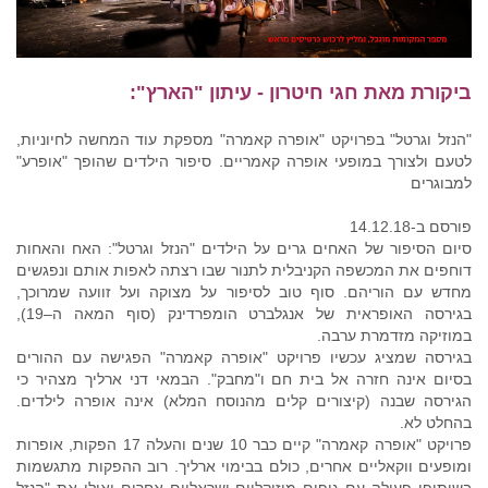
ביקורת מאת חגי חיטרון - עיתון "הארץ":
"הנזל וגרטל" בפרויקט "אופרה קאמרה" מספקת עוד המחשה לחיוניות,
לטעם ולצורך במופעי אופרה קאמריים. סיפור הילדים שהופך "אופרע"
למבוגרים
פורסם ב-14.12.18
סיום הסיפור של האחים גרים על הילדים "הנזל וגרטל": האח והאחות
דוחפים את המכשפה הקניבלית לתנור שבו רצתה לאפות אותם ונפגשים
מחדש עם הוריהם. סוף טוב לסיפור על מצוקה ועל זוועה שמרוכך,
בגירסה האופראית של אנגלברט הומפרדינק (סוף המאה ה–19),
במוזיקה מזדמרת ערבה.
בגירסה שמציג עכשיו פרויקט "אופרה קאמרה" הפגישה עם ההורים
בסיום אינה חזרה אל בית חם ו"מחבק". הבמאי דני ארליך מצהיר כי
הגירסה שבנה (קיצורים קלים מהנוסח המלא) אינה אופרה לילדים.
בהחלט לא.
פרויקט "אופרה קאמרה" קיים כבר 10 שנים והעלה 17 הפקות, אופרות
ומופעים ווקאליים אחרים, כולם בבימוי ארליך. רוב ההפקות מתגשמות
בשיתופי פעולה עם גופים מוזיקליים ישראליים אחרים ואילו את "הנזל