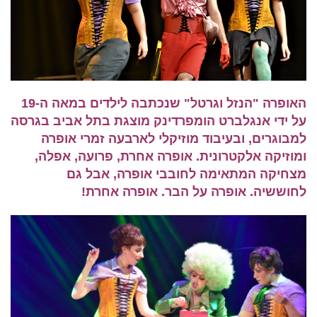
האופרה "הנזל וגרטל" שנכתבה לילדים במאה ה-19
על ידי אנגלברט הומפרדינק מוצגת בתל אביב בגרסה
למבוגרים, ובעיבוד מוזיקלי לארבעה זמרי אופרה
ומוזיקה אלקטרונית. אופרה אחרת, פרועה, אפלה,
מצחיקה המתאימה לחובבי אופרה, אבל גם
לחוששיה. אופרה על הבר. אופרה אחרת!