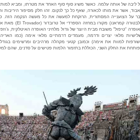
 ליבה של אותה עלמה. כאשר משיג סוף סוף האחד את מטרתו, ומביא למות י
בוד, אשר את מותו לכאורה, שאף כל כך לנקום. זהו חלק מסיפור היריבות ו
ר על הצוענייה המסתורית, הרוקחת למעשה את כל מעשה הנקמה הזה. סיפ
סלבטורה קמראנו) מקו
ופרה "טיפול" משובח מבית היוצר של גדול מלחיני האופרה האיטלקית, ג'וזפה
לישיות מלאי יצרים ודרמה, מעמדים דרמתיים מלאי אימה (כמו הארי
ורפות למוות את אימה) וכמובן קטעי מקהלה מרהיבים ומרשימים בגוד
ותחת את החלק השני, הכוללת בתזמור הלמות פטישים על סדנים, שהם למ