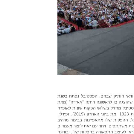
וודאי הותיק שבהם. הפסטיבל נפתח בשנת
 האופרה שהוצגה בו לראשונה היתה "אאידה" (מאת
פסטיבל מחזיק בשלוש הפקות שונות לאופרה
"אאידה", אחת מהן של הבמאי הנודע פרנקו זפירלי, אשר נולד באיטליה בשנת 1923 ומת ביוני האחרון (2019). זפירלי,
, ביים הפקות רבות לפסטיבל, ההפקות שלו מתאפיינות בבימוי מרהיב
רבות משתתפים, ויחד עם זאת ליצור מעמדים
ראי לעיצוב התפאורה בהפקות שלו, ובורונה