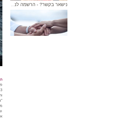
נישאר בקשר? - הרשמה לניוזלטר
הה
פס
ור
ומ
אי