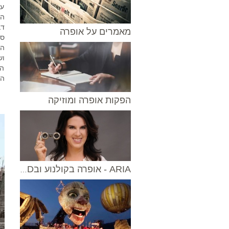
על
הא
דב
מאמרים על אופרה
הא
וש
הש
הפ
הפקות אופרה ומוזיקה
ARIA - אופרה בקולנוע ובVOD