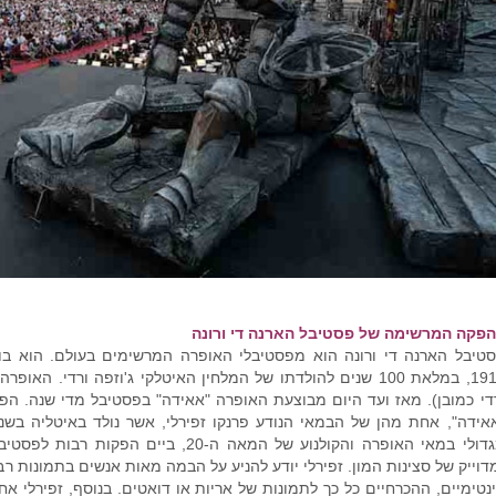
פקה המרשימה של פסטיבל הארנה די ורונה
טיבל הארנה די ורונה הוא מפסטיבלי האופרה המרשימים בעולם. הוא ב
1913, במלאת 100 שנים להולדתו של המלחין האיטלקי ג'וזפה ורדי.
די כמובן). מאז ועד היום מבוצעת האופרה "אאידה" בפסטיבל מדי שנה. ה
מגדולי במאי האופרה והקולנוע של המאה ה-20
דוייק של סצינות המון. זפירלי יודע להניע על הבמה מאות אנשים בתמונות 
נטימיים, ההכרחיים כל כך לתמונות של אריות או דואטים. בנוסף, זפירלי אח