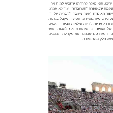
ריבו, הוא מגלה לחרדתו שהביא למות אחיו
הנקמה שבאופרה "הטרובדור" ועוד לא אמרנו
ור האופרה (אשר מעובד לליברית על ידי
רו במחזה הספרדי אל טרובדור (El Trovador) מאת אנטוניו גרסיה גוטיירס. הסיפור מקבל בגרסת
 ורדי: אריות ליריות ומלאות הבעה, דואטים
ה של הצוענייה, המתארת את להבות האש
לם. המפורסם שבהם הוא מקהלת הצוענים
עשה חלק מהתזמורת.