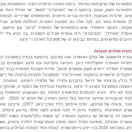
פאורות שלו מרשימות במיוחד. בימת הארנה הרומית רחבה, התפאורות מוכנ
פאורות הענק, עצום. בהפקה זו של "הטרובדור" למשל, יצר זפירלי ניגוד מ
ים, מדורות ואבוקות, דמויות גברים מיוזעים, מחוספסים ושריריים, לעו
ב ומוארת באור חם. לצד אלה גם תמונות המוניות הכוללות סוסים, אבי
קזוטי, הצועני והספרדי שיש בתפאורות של האופרה "כרמן", עם הרושם, ה
ופרה "אאידה". "הטרובדור" היא אופרת אבירים רומנטית, בה הגיע ורדי לא
היבים ומרשימים, במיוחד בביצוע זה של פסטיבל הארנה די ורונה.
חרת סולנים מנצחת
מרות האופרה המצליחות כיום, הופיעה והקליטה עם מיטב המנצחים בבת
סגרת הסדרה "רואים משם שומעים מכאן", סדרת הקרנות האופרה בבתי הקול
פקידים הראשיים בהפקות "אאידה"/ורדי מפסטיבל זלצבורג בניצוחו של ריקר
 ברלין בניצוחו של דניאל ברנבוים ולצידו של פלסידו דומינגו. הופעתה ז
אשונה בפסטיבל הארנה די ורונה. בהופעות הבודדות של הפקה זו, שהתקיימו
הל לא ויתר, והגיע למופעים בתיאטרון הפתוח, גם כשבשבוע ההופעות נמד
ולחות מהגבו
הטנור, ובעלה של נטרבקו, יוס
נים האחרונות. בתפקיד הרוזן די לונה מופיע לוקה סלסי, בריטון איטלק
וענייה אזוצ'נה, מופיעה זמרת המצו סופרן האמריקאית דולורה צ'אזיק, אש
נכתב בפברואר 2018 בניו יורק טיימס שהיא "בעלת אחד הקולות הגדולי