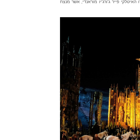
יטלקי פייר ג'ורג'יו מוראנדי, אשר מנצח