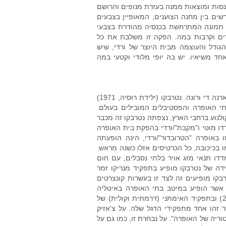
סות ומוצאות ממנה בעזרת מנופים והרושם
רשים בין מחנה הצוענים, המאופיין בצבעים
מת תמונה המתרחשת בכנסיה מהודרת בצבעי
רים וקרבות במה. הפקה זו משלבת את כל
גודל והעוצמה מבית היוצר של ורדי, שיש
חד משיאיו. יש בה יופי מלודי וקטעי במה
הגברת הראשונה של עולם האופרה, אנה נטרבקו, בהופעת בכורה בפסטיבל הארנה די ורונה. נטרבקו (ילידת רוסיה, 1971)
י האופרה והפסטיבלים המובילים בעולם.
נוע ברחבי הארץ, נצפתה נטרבקו זה מכבר
דו מוטי ו"מקבת"/ורדי בהפקת בית האופרה
ו באופרה "הטרובדור"/ורדי, הינה הופעתה
 בכיכובה, כל הכרטיסים אזלו כשנה מראש.
דו תנאי מזג אויר בלתי נסבלים, עם חום
הים שידעה אירופה בגל החום האחרון של חודש יוני 2019. לצידה של נטרבקו מופיע בתפקיד מנריקו זמר
יף אייבזוב (יליד אזרבייג'אן, 1977). אייבזוב ונטרבקו מופיעים זה לצד זו בעשרות קונצרטים
י, אשר הופיע במיטב בתי האופרה באיטליה
ומחוצה לה (בישראל שר בהפקת האופרה "כך עושות כולן"/מוצרט בשנת 2007) ובתפקיד האימתני (דרמתית וקולית) של
ר זהו אחד מתפקידי הדגל שלה. על צ'אזיק
ם בהיסטוריה של האופרה". על נבחרת זו, כמו גם על