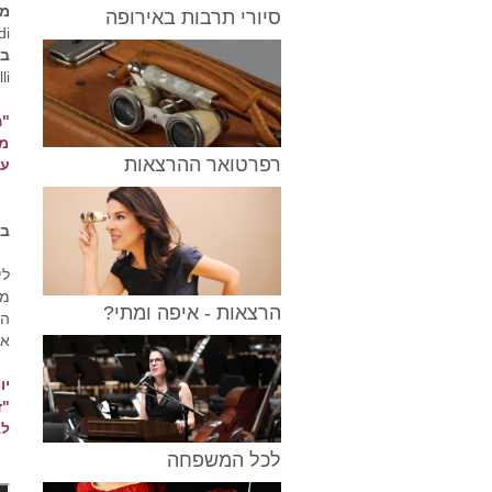
מנ
סיורי תרבות באירופה
di
במ
li
"ה
מו
רפרטואר ההרצאות
על
בת
לי
מנ
הרצאות - איפה ומתי?
הר
אז
יו
"ז
לב
לכל המשפחה