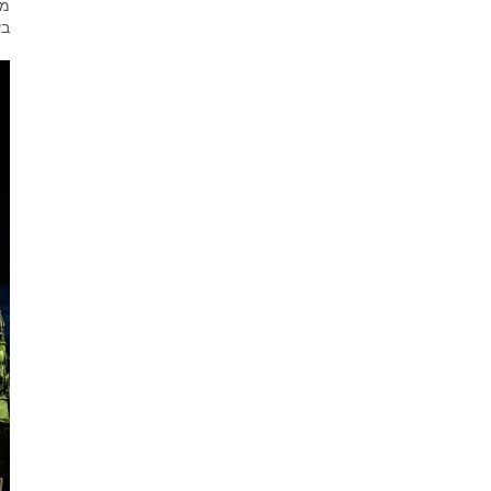
מק
בע