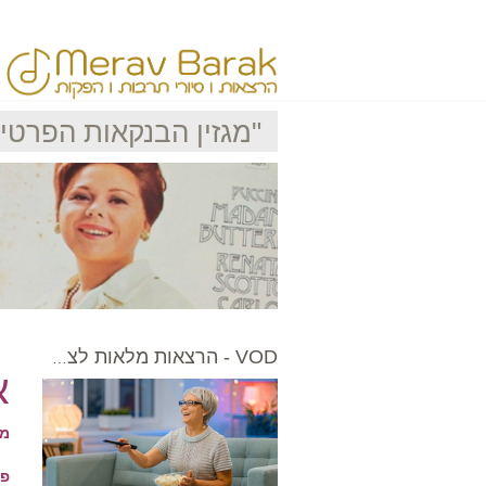
"מגזין הבנקאות הפרטית" י
VOD - הרצאות מלאות לצפייה בכל עת
א
מא
פו