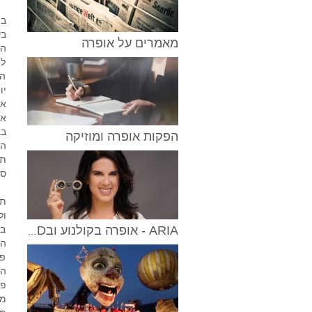
בת
בש
מאמרים על אופרה
הא
לה
הע
יו
אח
בב
הפקות אופרה ומוזיקה
ספ
תי
ול
בו
ARIA - אופרה בקולנוע ובVOD
פע
המ
פל
מג