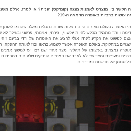
ה עושות ברביות באופרה מהמאה ה-19?
ימה ויותר מתמיד מבקש להיות עכשווי, יצירתי, אמנותי, פרשני ובעיקר לא
צם לִפשוט את הקרינולינה? אולי להציג את האופרות של ורדי בג’ינס זוהי 
נויים במחלוקת. באולם האופרה אפשר לשמוע בראוו ובוז לאותה ההפקה. הקה
ופרה נמצאים בעיצומו של תהליך; מצד אחד ישנו רצון עז למשוך אמנים ו
כנית ומעניינת ומצד שני לא לאבד את המנויים הותיקים שלעיתים כמהים דו
ל סממן של חדשנות ומודרניות.