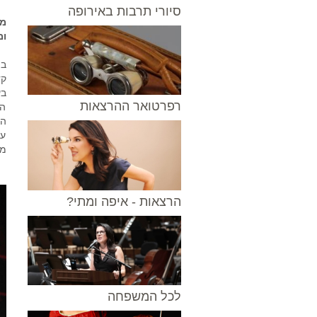
סיורי תרבות באירופה
ומ
קד
בע
רפרטואר ההרצאות
הש
הא
עד
מכ
הרצאות - איפה ומתי?
לכל המשפחה