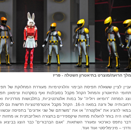
לך הרועה/מוצרט בתיאטרון השטלה - פריז
ניין לציין ששאלת תפיסת הבימוי והלגיטימיות מעוררת המחלוקת של תפיס
חומי התיאטרון והמחול הקהל מקבל בסובלנות ואף בסקרנות וצימאון תפיסו
צג המחזה “רומיאו ויוליה” על במות אלטרנטיביות, בתלבושות מודרניות ו
מרחובותיה של ורונה במאה ה-16. הקהל מקבל אינטרפרטציו
מאי להציג את “אלקטרה” או את “משרתם של שני אדונים” בתפיסה עכשווית 
שהו היה בוחר להעלות מחזות שיקספיריים בתצורה האליזבתנית או מחזות יוונ
בר נתפס כארכאי ומעורר השתאות. “אגם הברבורים” כבר הוצג בביצוע גבר
דרני – מינימליסטי ועוד ועוד.