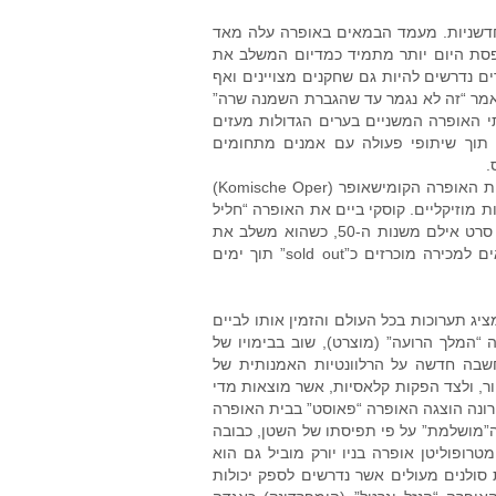
חדשניות. מעמד הבמאים באופרה עלה מאד
פסת היום יותר מתמיד כמדיום המשלב את
ים נדרשים להיות גם שחקנים מצויינים ואף
מאמר “זה לא נגמר עד שהגברת השמנה שרה”
תי האופרה המשניים בערים הגדולות מעזים
 תוך שיתופי פעולה עם אמנים מתחומים
.
אציין כמה דוגמאות בולטות, אשר חלקן יוצגו החודש בבתי האופרה בעולם: בית האופרה הקומישאופר (Komische Oper)
ת מוזיקליים. קוסקי ביים את האופרה “חליל
הקסם” (מוצרט) בשיתוף עם קבוצת המולטימדיה “1927” מלונדון, בסגנון של סרט אילם משנות ה-50, כשהוא משלב את
תנועת הזמרים בסרט אנימציה מלא דמיון ועוצר נשימה. כל המופעים שיוצאים למכירה מוכרזים כ”sold out” תוך ימים
יג תערוכות בכל העולם והזמין אותו לביים
המלך הרועה” (מוצרט), שוב בבימויו של
שבה חדשה על הרלוונטיות האמנותית של
נשארים מאחור, ולצד הפקות קלאסיות, אשר מוצאות מדי
ונה הוצגה האופרה “פאוסט” בבית האופרה
מושלמת” על פי תפיסתו של השטן, כבובה
רופוליטן אופרה בניו יורק מוביל גם הוא
סולנים מעולים אשר נדרשים לספק יכולות