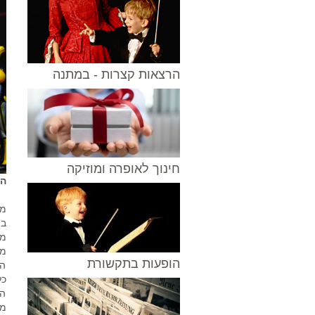
הרצאות קצרות - במתנה
חינוך לאופרה ומוזיקה
המ
מע
בת
מו
הופעות בתקשורת
הב
כל
הד
מו