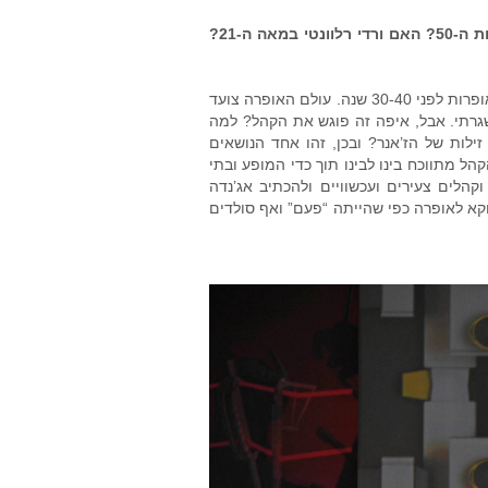
מה הקשר בין מוצרט לאמנות מנגה (קומיקס) יפנית? או לסרט אילם משנות ה-50? האם ורדי רלוונטי במאה ה-21?
בתי האופרה בעולם מציגים היום הפקות שונות בתכלית מאלה שהוצגו לאותן אופרות לפני 30-40 שנה. עולם האופרה צועד
 שגרתי. אבל, איפה זה פוגש את הקהל? למה
זילות של הז’אנר? ובכן, זהו אחד הנושאים
ל מתווכח בינו לבינו תוך כדי המופע ובתי
קהלים צעירים ועכשוויים ולהכתיב אג’נדה
וקא לאופרה כפי שהייתה “פעם” ואף סולדים