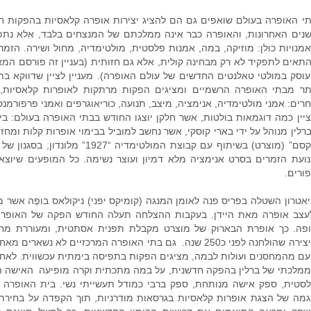
י האופרה בעולם שואפים גם הם להציג יצירות אופרה קלאסיות בהפקות 
נים האחרונות, והאופרה כבר אינה ממלכתם של המנצחים בלבד, אלא נת
מנויות כולן: מוזיקה, במה, אמנות פלסטית, מולטימדיה, מחול ושירה. הזמר
תאים לתפקיד לא רק מבחינה קולית, אלא גם חזותית (בעניין זה פורסם ה
וסק במולטי טאלנטים החדשים של עולם האופרה). מעניין לציין שדווקא ב
תר מבתי האופרה הרשמיים ומציגים הפקות מרתקות לאופרות קלאסיות,
רים: אמני מולטימדיה, אנימציה, מיצב, תנועה, כוריאוגרפים ואמני פרפורמנס
רלין מנוהל על ידי בארי קוסקי, אשר נחשב למוביל בבימוי אופרות קלות ומחזו
ורים.
אטרון השטלה בפריס פנה לאומן המנגה (קומיקס יפני) ניקולאס בופֶה אשר מצ
עצב אופרה מאת היידן. בעקבות ההצלחה תעלה החודש הפקה של האופרה “
פה. כך אופרת הבארוק של מוצרט מקבלת תפנית אסתטית, ומעוררת מח
היצירה שהולחנה לפני כ250 שנה. גם בתי האופרה המרכזיים לא 
ם מהמחסנים ועולות לבמה, מציגים הפקות בתפיסה בימתית עכשווית. לאחר
מלכתי של ברלין בהפקה חדשנית, על במה מתכתית וקרה מופיעה האישה ה”
סטית, ספק אישה מנותחת, ספק ברבי כמודל תעשייתי נשי. בית האופרה מט
מה של הצגת אופרות קלאסיות בגרסאות מודרניות, תוך הקפדה על בחירת 