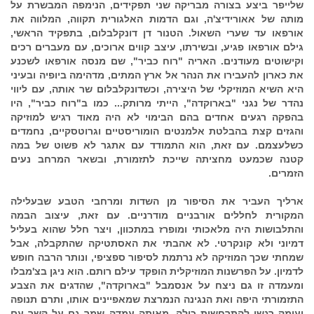
שלייפר ביצע בצורה מבריקה שני תפקידים, הנימפה המבשרת על
מותה של אאורידיצ'ה, וגם הדמות האלגורית תקווה, המלווה את
אורפאו עד שערי השאול. הטנור דן דונקלבלום, בתפקיד הראשי,
גילם אורפאו פגיע, ובשירתו, עיצב קווים ארוכים, עם מעברים רכים
וקישוטים מעודנים. האריה "רוח כביר", שם מנסה אורפאו לשכנע
את כארון להעבירו את הנהר אל ארץ המתים, מדהימה ביופיה ובעיני
היא השיא המוזיקלי של היצירה, וכשדונקלבלום שר אותה, עם ליווי
נהדר של נגני "בארוקדה", הייתי מרותק... כמו ב"רוח כביר", היו
בהפקה רגעים אחדים בהם הבימוי לא היה מאוד רגיש למוזיקה
והגזים קצת בהבלטת אלמנטים הומוריסטיים וגרוטסקיים, נחמדים
כשלעצמם. עם זאת, הוא התמודד עם אתגר לא פשוט של במה
קטנה שכמעט מחציתה שייכת לתזמורת, ובשאר המרחב נעים
הזמרים.
ארליך העביר את הסיפור מן השדות ומרחבי הטבע שבעלילה
המקורית לחללים אורבניים מודרניים. עם זאת, עיצוב הבמה
והתלבושות היה מלאכותי ומופרז במתכוון, ויצר חלל שהוא בעליל
דמיוני ולא קונקרטי. לא אהבתי את האסתטיקה שהתקבלה, אבל
שמחתי שכך המוזיקה לא נרתמת לסיפור ספציפי, ונותר הרבה חופש
לדמיון. על הפרשנות המוזיקלית הופקד עילם רותם. הוא ניגן בצ'מבלו
ומעמדה זו גם ניצח על אנסמבל "בארוקדה", שהדגים את הצבע
התזמורתי היפה ואת הנגינה הנמרצת שמאפיינים אותו, ותרם תנופה
ועומק רגשי להתרחשות כולה. מאותה עמדה שמר גם על קשר עם