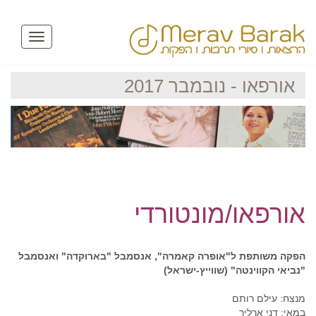
Toggle
avigation
אורפאו - נובמבר 2017
אורפאו/מונטורדי
הפקה משותפת ל"אופרה קאמרה", אנסמבל "בארוקדה" ואנסמבל
"נביאי הקווינטה" (שווייץ-ישראל)
מנצח: עילם רותם
במאי: דני ארליך