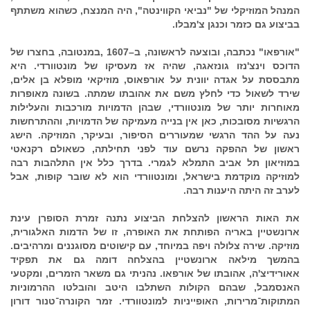
המנהל המוזיקלי של "נביאי הקווינטה", היה המנצח, כשהוא משתתף
בביצוע גם כזמר וכנגן צ'מבלו.
"אורפאו" נכתבה, ובוצעה לראשונה, ב–1607 ,במנטובה, בחצרו של
הדוכס וינצ'נזו גונזאגה, שהיה אז מעסיקו של מונטוורדי. היא
מתבססת על אגדה יוונית על אורפאוס, מוזיקאי מופלא בן אלים,
שירד לשאול כדי לחלץ משם את אהובתו שמתה. בשונה מאופרות
מאוחרות יותר של מונטוורדי, שבהן הדמויות מורכבות והעלילות
הרגשיות מסובכות, כאן אין בנייה מעמיקה של הדמויות, וההתרחשות
נעה על ההד הרגשי שמעוררים הסיפור, ובעיקר, המוזיקה. הישג
ראשון של ההפקה נרשם עוד לפני תחילתה, כשאולם רקנאטי
במוזיאון תל אביב התמלא לגמרי. בדרך כלל אין התלהבות רבה
למוזיקה מוקדמת בישראל, ומונטוורדי הוא לא שובר קופות, אבל
לערב זה היתה היענות רבה.
את האות הראשון להצלחת הביצוע נתנה זמרת הסופרן עינת
ארונשטיין באריה הפותחת את האופרה, זו של הדמות האלגורית,
מוזיקה. שירה צלולה ויפה במיוחד, עם קישוטים מסוגננים ומרהיבים.
בהמשך מילאה ארונשטיין בהצלחה דומה גם את תפקיד
אאורידיצ'ה, אהובתו של אורפאו. נהניתי גם משאר הזמרים, ומקטעי
האנסמבל, שבהם הקולות השתלבו היטב והובלטו ההרמוניות
המתוקות־מרירות, האופייניות למונטוורדי. זמר הקונרה־טנור דורון