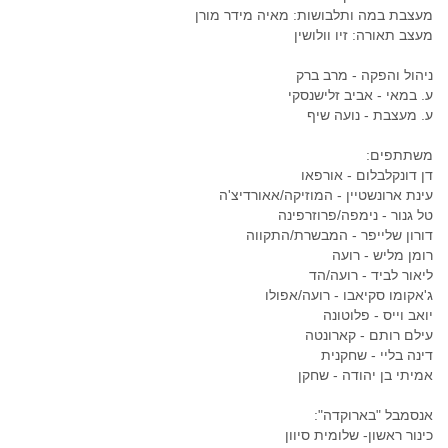
מעצבת במה ותלבושות: מאיה מידר מורן
מעצב תאורה: זיו וולושין
ניהול והפקה - מרב ברק
ע. במאי - אביב זלישנסקי
ע. מעצבת - נועה שיף
משתתפים:
דן דונקלבלום - אורפאו
עינת ארונשטיין - המוזיקה/אאורדיצ'ה
טל גנור - נימפה/פרוזרפינה
דורון שלייפר - המבשרת/התקווה
רומן מליש - רועה
ליאור לביד - רועה/הד
ג'אקומו סקיאבו - רועה/אפולו
יואב וייס - פלוטונה
עילם רותם - קארונטה
דינה בליי - שחקנית
אמיתי בן יהודה - שחקן
אנסמבל "בארוקדה":
כינור ראשון- שלומית סיוון