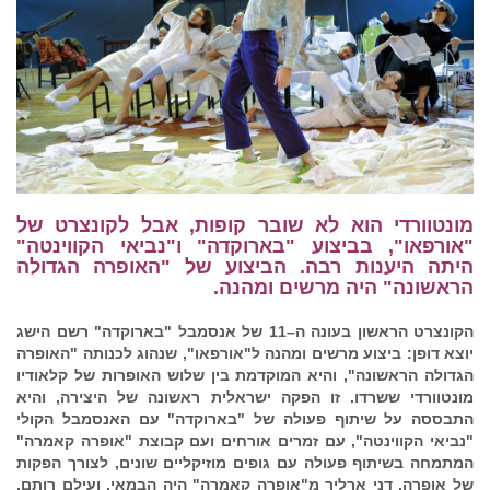
מונטוורדי הוא לא שובר קופות, אבל לקונצרט של
"אורפאו", בביצוע "בארוקדה" ו"נביאי הקווינטה"
היתה היענות רבה. הביצוע של "האופרה הגדולה
הראשונה" היה מרשים ומהנה.
הקונצרט הראשון בעונה ה–11 של אנסמבל "בארוקדה" רשם הישג
יוצא דופן: ביצוע מרשים ומהנה ל"אורפאו", שנהוג לכנותה "האופרה
הגדולה הראשונה", והיא המוקדמת בין שלוש האופרות של קלאודיו
מונטוורדי ששרדו. זו הפקה ישראלית ראשונה של היצירה, והיא
התבססה על שיתוף פעולה של "בארוקדה" עם האנסמבל הקולי
"נביאי הקווינטה", עם זמרים אורחים ועם קבוצת "אופרה קאמרה"
המתמחה בשיתוף פעולה עם גופים מוזיקליים שונים, לצורך הפקות
של אופרה. דני ארליך מ"אופרה קאמרה" היה הבמאי, ועילם רותם,