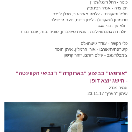
כינור - רחל רינגלשטיין
חצוצרה - אמיר רבינוביץ'
חליליות/קורנט - עלמה מאיר-ניר, מרלן לייכר
טרומבון (סאקבט) - לירון רינות, נועם גרינפלד
דולציאן - בני אגסי
ויולה דה גמבה/ויולונה - עמית טיפנברון, סוניה נבות, ענבר נבות
כלי הקשה - עודד גייצהאלס
קיטרונה/תיאורבו - אורי הרמלין, איתן הופר
צ'מבלו/עוגב - עילם רותם, יזהר קרשון
"
אורפאו" בביצוע "בארוקדה"' ו"נביאי הקווינטה"
-
הישג יוצא דופן
אמיר מנדל
עיתון "הארץ" 23.11.17