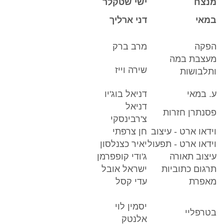
מנצח
ישי שטקלר
במאי
דני ארליך
הפקה
מרב ברק
מעצבת במה
שירה וייז
ותלבושות
ע. במאי
דניאל בוג'יו
דניאל
פסנתרן חזרות
צ'רבינסקי
וידאו ארט - עיצוב
חן צרפתי
וידאו ארט - תפעול
יאיר כצנלסון
עיצוב תאורה
ג'ודי קופפרמן
תרגום כתוביות
ישראל אובל
מאפרת
עדי קסל
יסמין לוי
בטרפליי
אלנטק