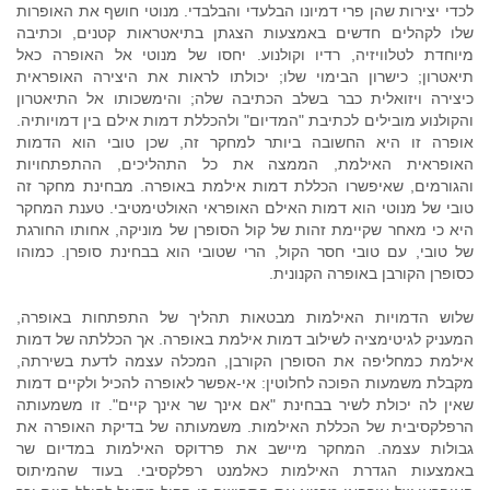
לכדי יצירות שהן פרי דמיונו הבלעדי והבלבדי. מנוטי חושף את האופרות
שלו לקהלים חדשים באמצעות הצגתן בתיאטראות קטנים, וכתיבה
מיוחדת לטלוויזיה, רדיו וקולנוע. יחסו של מנוטי אל האופרה כאל
תיאטרון; כישרון הבימוי שלו; יכולתו לראות את היצירה האופראית
כיצירה ויזואלית כבר בשלב הכתיבה שלה; והימשכותו אל התיאטרון
והקולנוע מובילים לכתיבת "המדיום" ולהכללת דמות אילם בין דמויותיה.
אופרה זו היא החשובה ביותר למחקר זה, שכן טובי הוא הדמות
האופראית האילמת, הממצה את כל התהליכים, ההתפתחויות
והגורמים, שאיפשרו הכללת דמות אילמת באופרה. מבחינת מחקר זה
טובי של מנוטי הוא דמות האילם האופראי האולטימטיבי. טענת המחקר
היא כי מאחר שקיימת זהות של קול הסופרן של מוניקה, אחותו החורגת
של טובי, עם טובי חסר הקול, הרי שטובי הוא בבחינת סופרן. כמוהו
כסופרן הקורבן באופרה הקנונית.
שלוש הדמויות האילמות מבטאות תהליך של התפתחות באופרה,
המעניק לגיטימציה לשילוב דמות אילמת באופרה. אך הכללתה של דמות
אילמת כמחליפה את הסופרן הקורבן, המכלה עצמה לדעת בשירתה,
מקבלת משמעות הפוכה לחלוטין: אי-אפשר לאופרה להכיל ולקיים דמות
שאין לה יכולת לשיר בבחינת "אם אינך שר אינך קיים". זו משמעותה
הרפלקסיבית של הכללת האילמות. משמעותה של בדיקת האופרה את
גבולות עצמה. המחקר מיישב את פרדוקס האילמות במדיום שר
באמצעות הגדרת האילמות כאלמנט רפלקסיבי. בעוד שהמיתוס