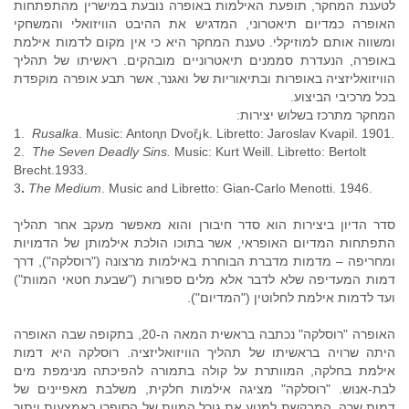
לטענת המחקר, תופעת האילמות באופרה נובעת במישרין מהתפתחות
האופרה כמדיום תיאטרוני, המדגיש את ההיבט הוויזואלי והמשחקי
ומשווה אותם למוזיקלי. טענת המחקר היא כי אין מקום לדמות אילמת
באופרה, הנעדרת סממנים תיאטרוניים מובהקים. ראשיתו של תהליך
הוויזואליזציה באופרות ובתיאוריות של ואגנר, אשר תבע אופרה מוקפדת
בכל מרכיבי הביצוע.
המחקר מתרכז בשלוש יצירות:
1.
Rusalka
. Music: Antonֳ­n Dvořֳ¡k. Libretto: Jaroslav Kvapil. 1901.
2.
The Seven Deadly Sins.
Music: Kurt Weill. Libretto: Bertolt
Brecht.1933.
3
.
The Medium
. Music and Libretto: Gian-Carlo Menotti. 1946.
סדר הדיון ביצירות הוא סדר חיבורן והוא מאפשר מעקב אחר תהליך
התפתחות המדיום האופראי, אשר בתוכו הולכת אילמותן של הדמויות
ומחריפה – מדמות מדברת הבוחרת באילמות מרצונה ("רוסלקה"), דרך
דמות המעדיפה שלא לדבר אלא מלים ספורות ("שבעת חטאי המוות")
ועד לדמות אילמת לחלוטין ("המדיום").
האופרה "רוסלקה" נכתבה בראשית המאה ה-20, בתקופה שבה האופרה
היתה שרויה בראשיתו של תהליך הוויזואליזציה. רוסלקה היא דמות
אילמת בחלקה, המוותרת על קולה בתמורה להפיכתה מנימפת מים
לבת-אנוש. "רוסלקה" מציגה אילמות חלקית, משלבת מאפיינים של
דמות שרה, המבקשת למנוע את גורל המוות של הסופרן באמצעות ויתור