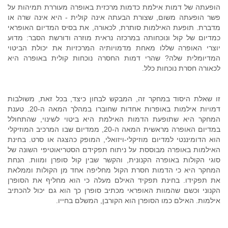
הופעתה של דמות אילמת כדמות מרכזית באופרה מעוררת תמיהות על
פשר הופעתה משום, שצורת הבעתה אינה קולית - היא אינה שרה או
מדברת. תופעת האילמות סותרת, לכאורה, את בסיס המדיום האופראי
כמדיום של קול ונוכחותה במרכזה נראית מוזרה ודורשת הסבר: מדוע
יוצרי האופרה שללו מאחת מדמויותיה המרכזיות את יכולת הביטוי
המדיומלית שלה? שהרי דמות החסרה נוכחות קולית באופרה היא
לכאורה חסרת נוכחות כלל.
זו שאלת היסוד במחקר זה, המבקש לבחון כיצד, בכל זאת, משולבות
דמויות אילמות באופרות אחדות שחוברו במהלך המאה ה-20. טענת
המחקר היא שתופעת הדמות האילמת היא ביטוי לשינוי, שהתחולל
במדיום האופרה מראשית המאה ה-20, ממדיום שבו המרכיב המוזיקלי
הוא הדומיננטי למדיום מוזיקלי-ויזואלי, המופק כהצגה או סרט. בחינת
האילמות באופרה מבוססת על ניתוח תפקידם הסטריאוטיפי השונה של
סוגי הקולות באופרה הקנונית, והקשר שבין קול סופרן ומוות. הנחת
המחקר היא כי הדמות חסרת הקול מחליפה אחד מן הקולות וממלאת
את תפקידו. בחינת תפקיד האילם מעלה כי הוא מחליף את הסופרן
הקנוני וכשם שהמוות האופראי מכתיב סופרן כך הוא גם יכול להכתיב
אילמות. האילם כמו הסופרן הוא הקורבן, המשלם בחייו.