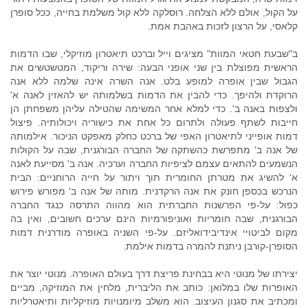
על הקול, אולם ללא הצלחה. רוסלקה ללא קול משלמת בחייה, ככל סופרן
קלאסי, על הרצון לזכות באהבת אמת.
ב"שבעת חטאי המוות" מציגים וייל וברכט תיאטרון מוזיקלי, שבו הדמות
הראשית מפוצלת בין שני אופני הבעה: שירה וריקוד, המטשטשים את
הגבול שבין אופרה למופע בלט. אנה השרה אינה שלמה ללא אנה
הרוקדת ולהיפך. כדי להבין את הדמות בשלמותה יש להאזין לאנה א'
ולצפות באנה ב'. כדי למלא אחר המשימה שהטילה עליהן משפחתן הן
חייבות לשתף פעולה ולתרום כל אחת את כישוריה ויכולותיה. פיצול
דמות אופייני לתיאטרון האפי של ברכט כחלק מאפקט הניכור. אילמותה
של אנה ב' מתפרשת כהשתקה של החברה הבורגנית, שבה על הקולות
הנשמעים להתאים עצמם לציפיות החברה וערכיה. אנה ב' מסייעת לאנה
א' להשיג את מטרתן החומרית תוך ויתור על חייה הרוחניים: הבית
הנרכש בכספן חונק את אנה הרקדנית. מותה של אנה ב' מפורש פירוש
כפול: על-פי הפרשנות החברתית הוא מהווה התרסה כנגד החברה
הבורגנית, שבה חומריות ואוניפורמיות הינם ערכים חשובים, ואין בה
מקום לביטויי אינדיבידואליזם. על-פי השניה באופרה מודרנית דמות
הסופרן-קורבן ניתנת להמרה בדמות אילמת.
יצירתו של מנוטי היא בבחינת פריצת דרך בעולם האופרה. מנוטי יוצר את
האופרות שלו במלואן: כותב את הליברית, מלחין את המוזיקה, מביים
ומכתיב את סגנון העיצוב. הוא משלב מיומנויות מוזיקליות ותיאטרליות