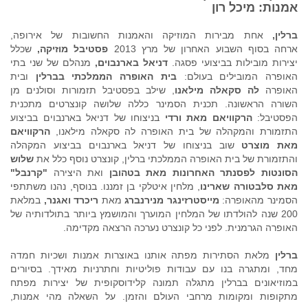
אמנות: מיכל רון
ברלין,
אחת מבירות המוזיקה והאמנות החשובות של אירופה,
ארחה בסוף השבוע האחרון של מרץ 2013
פסטיבל מוזיקה,
שכלל
יצירות מובילות בביצועי פסגה.
דניאל בארנבוים,
מנהלם של שני בתי
האופרה המובילים בעולם:
בית האופרה הממלכתי בברלין
ובית
האופרה
לה סקאלה מילאנו
, שילב בפסטיבל תזמורות וסולנים מן
השורה הראשונה. תכנית הסמינר כללה שלושה קונצרטים מתכנית
הפסטיבל:
הרקוויאם מאת ורדי
בניצוחו של דניאל בארנבוים בביצוע
התזמורת והמקהלה של בית האופרה לה סקאלה מילאנו,
הרקוויאם
מאת מוצרט
שוב בניצוחו של דניאל בארנבוים בביצוע המקהלה
והתזמורת של בית האופרה הממלכתי ברלין, קונצרט נוסף כלל את
שלוש
הסונטות לפסנתר האחרונות מאת בטהובן
ואת היצירה
"קרנבל"
מאת סלבטורה שארינו
, מלחין איטלקי בן זמננו. בנוסף, נהנו משתתפי
הסמינר מהאופרה:
מייסטרזינגר מנירנברג
מאת
ריכרד ואגנר,
במלאת
200 שנה להולדתו של המלחין המוערך והמושמץ ביותר בתולדותיה של
האופרה הגרמנית. לפני כל קונצרט נערכה הרצאה מקדימה.
ברלין
מלאת הסתירות מפתה אותנו באוצרות אמנות ושכיות חמדה
מחד, ומתגרה בנו עם עבודות פוליטיות וחתרניות מאידך. בסיורים
במוזיאונים בברלין מתגלה תמונה קלידוסקופית של יצירות מפתח
מתקופות ומקומות מרחבי העולם והזמן. על השאלה מהי אמנות,