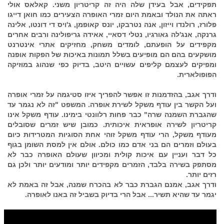
תפקידים, אבל בעידן שלה היה זה קריטריון משני. קאלאס אולי
ראתה את הנולד ובאמת היום זמרי האופרה הצעירים כמו חואן דייגו
פלורז, רולנדו וייזון, אנה נטרבקו, יונס קאופמן, ג'ויס די דונטו, אלינה
גרנקה, אנג'לה גאורגיו, נטלי דסאיי, אאידה גריפולינה ורבים אחרים
מקפידים על הופעתם, לומדים משחק, מחזיקים אתרי אינטרנט
מושקעים בהם הם מופיעים בשלל תמונות באיכות של הפקות אופנה
ומפיקים לעצמם קליפים עשויים היטב, בדיוק כפי שנהוג במוזיקה
הפופולארית.
ודרך אגב, בהזדמנות זו אפשר להפריך איזו סטיגמה על זמרי אופרה
ועל הקשר בין עודף משקל לשירת אופרה. המשפט "זה לא נגמר עד
שהגברת השמנה שרה" כבר פחות רלוונטי בימינו. עודף משקל אינו
קריטריון לשירה אופראית איכותית. כמובן שיש זמרים שסובלים
מעודף משקל, הרי עודף משקל זוהי אחת הסוגיות המטרידות כיום
בעולם וזמרים הם בני אדם כמו כולם. אולם אין למסת השומן בגוף
כל דבר ועניין עם איכות קולית ומכיוון שעולם האופרה כבר לא
מסתפק בשירה בלבד, הזמרים מקפידים יותר ומודעים יותר ולכן גם
רזים יותר.
ודרך אגב, אמנם הגברת כבר לא בהכרח שמנה, אבל זה באמת לא
יגמר עד שהיא תשיר... אבל הרי בדיוק בשביל זה באנו לאופרה.