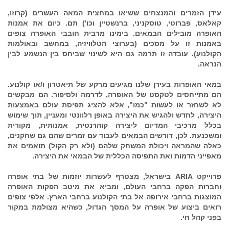
עידן הזמרים והמנצחים ששיאו במחצית המאה העשרים (קרוזו,
קאלאס, פברוטי, טוסקניני, ברנשטיין וכו') תם. כיום את אמנות
האופרה מובילים הבמאים. בימינו מרבית חובבי האופרה צופים
באמנות זו על מסכים (בערוצי הטלוויזיה, במחשב ובאולמות
הקולנוע). עובדה זו תרמה גם היא לשינוי שביחס בין הנשמע לבין
הנראה.
במאי האופרות בעידן שלנו מגיעים מרקע של תיאטרון ו/או קולנוע.
הם מתייחסים לטקסט של האופרה, לדרמה ולסיפור. הם מבקשים
לא לשחזר או לעשות "כמו", אלא להציג תפיסת עולם באמצעות
היצירה, לחדש ולהגיש את היצירה באופן רלוונטי ומעניין, תוך שימוש
בכלל מרכיבי המדיום ליצירה קוהרנטית, אמנותית, מקורית
ומשכנעת. לכן, דורשים הבמאים לעבוד עם זמרים שהם גם שחקנים,
כאלה שהמראה ויכולת המשחק שלהם (ולא רק הקול) תואמים את
מאפייני הדמות ואת התפיסה הכללית של הבמאי את היצירה.
פרוייקט ARIA בישראל, מצטרף לעשרות יוזמות של בתי אופרה
וחברות הפקה ברחבי העולם, ומביא את מיטב הפקות האופרה
המוצגות ברחבי אירופה אל בתי הקולנוע ברחבי הארץ. אלפי צופים
רואים ביצוע של אופרה על המסך הגדול, כשהיא מצולמת במקור
בפני קהל חי.