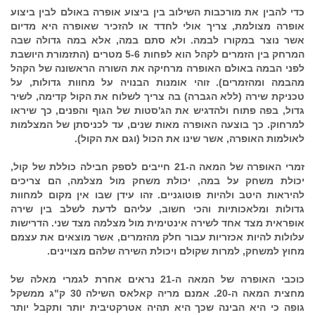
כדי להבין את מורכבות השילוב בין ביצוע אופרה באולם לבין ביצוע
אופרה מצולמת, צריך אולי לחדד או להזכיר שאופרה היא מדיום
אשר נוצר במקורו לבמה. ולא סתם במה, אלא במה גדולה שבה
המרחק בין הזמרים לקהל הוא לפחות 5-6 מטרים (התזמורת היושבת
לפני הבמה באולם האופרה מרחיקה את השורה הראשונה של הקהל
מהבמה ומהזמרים). זוהי אומנות הבנויה על מחוות גדולות, על
טכניקת שירה (ללא הגברה) בה צריך לשלוח את הקול קדימה, לשיר
גדול, בפה פתוח ולהדגיש את הג'סטות של הגוף והפנים, כך שיראו
למרחוק. כך בוצעה האופרה מאות שנים, עד לכניסתן של המצלמות
לאולמות האופרה, אשר שינו את הכול (וגם את הקול).
זמרי האופרה של המאה ה-21 חייבים לספק חבילה כוללת של קול,
יכולת משחק על במה, יכולת משחק מול מצלמה, הם צריכים
להיראות היטב ולהיות פוטוגניים. זהו עידן שבו אין מקום למחוות
גדולות ומלאכותיות והכי חשוב, עליהם לדעת לשלב בין שירה
אופראית מצד אחד לשירה אינטימית מול מצלמה מצד שני. הדרישות
עלולות להיות אכזריות עבור חלק מהזמרים, אשר מוצאים את עצמם
מחוץ למשחק, למרות שקולם ויכולת השירה שלהם מצויינים.
כוכבי האופרה של המאה ה-21 נראים אחרת לגמרי מאלה של
מחצית המאה ה-20. אמנם מריה קאלאס השילה 30 ק"ג ממשקל
גופה כי היא הבינה שכך היא תהיה אטרקטיבית יותר ותקבל יותר