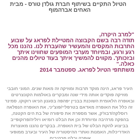
הטיול התקיים בשיתוף חברת גולדן טורס - מבית
האחים אברהמוף
"למרב היקרה,
תודה רבה בשם הקבוצה המטיילת לפראג על שבוע
התרבות המקסים והמעשיר שהעברת לנו. נהננו מכל
רגע ורגע, ובמיוחד מערבי המופעים שחווינו איתך
ובזכותך. מקווים להמשיך איתך בעוד טיולים מהנים
כאלה."
משתתפי הטיול לפראג. ספטמבר 2014
העיר פראג, הינה מוקד תרבות ומוזיקה זה מאות שנים. המוני חובבי
מוזיקה פוקדים אותה מידי שנה ומבקרים באולמות הקונצרטים
ובאופרה הלאומית השוכנת בבניין יפהפה בסגנון הניאו רוקוקו. סמינר
זה כלל את האופרה מאדאם בטרפליי/פוצ'יני, את האופרה הנפלאה
רוסלקה/דבוז'ק, אשר מספרת את סיפורה של בת הים הקטנה,
בהפקה מרהיבה ומיוחדת וכן את הבלט רומיאו ויוליה/פרוקופייב
בביצוע להקת הבלט של בית האופרה. בבקרים נהננו מאוצרות
האדריכלות, האמנות ואתרי ההיסטוריה של העיר ובערב ממופעי
אופרה ובלט מרהיבים.