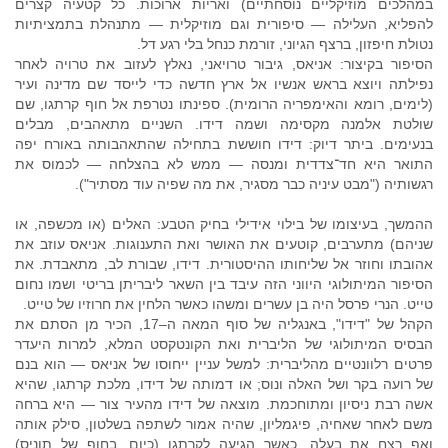
במהלכים מוזיקליים נוסחתיים) ואריות ארוכות. כל קטעיה קצרים
להפליא, העלילה — סיפורית וגם מוזיקלית — מתנהלת בתמציתיות
נטולת חיפזון, ברצף הגיוני, זורמת כנחל בלי רגע דל.
הסיפור בקיצור: אניאס, גיבור טרויאני, נאלץ לעזוב את טרויה לאחר
נפילתה ויוצא בראש אנשיו אל ארץ חדשה כדי לייסד שם מדינה ועיר
(לימים, רומא והאימפריה הרומית). ספינתו נטרפת אל חוף קרתגו, שם
שולטת אלמנה מקסימה ושמה דידו. השניים מתאהבים, מבלים
בנעימים. ביתר דיוק: דידו חוששת בתחילה שהתאהבותה באורח יפה
התואר היא חד־צדדית ומנסה — ממש לא בהצלחה — לכמוס את
רגשותיה ("מבט עיניה כבר מסגיר, את מה שפיה עוד מסתיר").
ההמשך, בעיצומו של בילוי אידילי בחיק הטבע: האלים (או מכשפה, או
שניהם) מתערבים, קוטעים את האושר ואת התענוגות. אניאס עוזב את
אהובתו וחוזר אל שליחותו ההיסטורית. דידו, שבורת לב, מתאבדת. את
הסיפור המיתולוגי היווני הזה עיבד בין השאר ליבריתן בריטי ושמו נחום
טייט. הנרי פרסל היה בן עשרים ומשהו כאשר הלחין את חרוזיו של טייט.
הקהל של "דידו", באנגליה של סוף המאה ה–17, הכיר מן הסתם את
הבסיס המיתולוגי של הליברית ואת הקונטקסט המלא, למרות היעדר
פרטים רלוונטיים מהליברית: למשל עניין ייחוסו של אניאס — הוא בנם
של רועה בקר ושל האלה ונוס; או דמותה של דידו, מלכת קרתגו, שהיא
אשה רבת ניסיון ומתוחכמת. מוצאה של דידו מהעיר צור — היא ברחה
משם לאחר שאחיה, פיגמליון, שהיה אמור לשתפה בשלטון, סילק אותה
ואף רצח את בעלה. כאשר הגיעה לקרתגו (כיום, בחוף של תוניס)