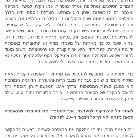
מדהים. ממש מקהלה יוונית שמוסיפה נפח ועוצמה לפראזות של
הזמרים הסולנים, ומחליפה עמדה 'מוסרית' כמו זיקית. למשל: מוסיפה
עוצמה גם למכשפות, שהן רוע מוחלט. הצדקה נוספת היא הדרך
הנפלאה בתמציתיותה שבה פרסל וכותב הליברית מהללים את הטבע,
את הפסטורליה שמאפשרת, כמו ב'חלום ליל קיץ' של שייקספיר,
התרחשויות לא עירוניות שיש בהן גם קסם וגם סכנה. וכמובן שאי אפשר
להשמיט את סצינת ההתאבדות, בסיום. אריית הפרידה, 'קינת דידו',
שהיא שונה כל כך מאריות של מעמדי מוות או התאבדות באופרות
ידועות אחרות. 'קינת דידו' היא אריה קצרה, לא וירטואוזית, וחשוב מאוד
להזכיר שקטע המקהלה אחריה אינו אנטי־קליימקס אלא להיפך, נפלא לא
פחות מאשר האריה, מחדד את הצער בלי לזעוק אותו".
ברק מוסיפה כי מתבקש להתפעל גם מהגיוון. "האופרה הקצרה הזאת
כוללת מעמדים שונים מבחינת מצבי הרוח והאווירה, הדוגמה המוחצת
היא כמובן סצינת המכשפות. בדרך אגב: המכשפות הן תוספת זרה
לחומר המקורי של הסיפור המיתולוגי. כותב הליברית נחום טייט שילב
אותן, להשערתי, פשוט בהשפעת שייקספיר".
לאחר כל ההצדקות להערצה, איך להסביר את העובדה שהאופרה
הזאת נזנחה, לאורך כל המאה ה–19 לפחות?
"זה באמת מוזר, והייתי מחלקת את התמיהה לשניים. ראשית כל בקשר
לסיפור, שמתאים מאין כמוהו למאה ה–19, עם אהבה בלי אפשרית, עם