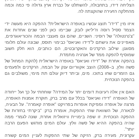
הצליחה דידו, בתחבולה, להשתלט על כברת ארץ גדולה פי כמה וכמה
מהחלקה הזעירה שהוקצתה לה.
איזו מין "דידו" תוצג עכשיו באופרה הישראלית? ההפקה היא מעשה ידי
הצמד ססיל רוסה וז'יליאן לובק, שביימו כאן לפני שנים אחדות את
"צ'נרנטולה" של רוסיני. השניים, שהם גם מעצבי הבמה והכוריאוגרפים,
מאפיינים את גישתם ל"דידו ואניאס" כבימוי תוסס, שבונה עולם חלומי
מסוגנן. שילוב הרקדנים והאקרובטים, הם כותבים, הוא חלק חשוב
שמוסיף להפקה ממד של אנרגיה מתמדת.
בהפקה אחרת של "דידו ואניאס" באופרה הישראלית (להקת המחול של
סשה וולץ, ב–2008) הוצב אקווריום ענק על הבמה, הרקדנים ולפעמים
גם הזמרים שחו בתוכו. מים, וביתר דיוק עולם תת מימי, משולבים גם
בהפקה הנוכחית.
האם אין אלה רעיונות דומים יתר על המידה? שוחחתי על כך ועל ייחודה
של האופרה "דידו ואניאס" בכלל עם מרב ברק, חוקרת אמנות האופרה,
מרצה על אופרה ומפיקת אופרות בפרויקט "אופרה קאמרה". על הבעיה,
לכאורה, של השוואת שתי ההפקות, אומרת ברק: "ביקרתי בחזרות של
ההפקה הנוכחית. זו שפה בימויית וויזואלית אחרת, שונה לגמרי ממה
שהיה בהפקה ההיא של סשה וולץ. עולם המים מודגש הפעם הרבה
יותר".
עקרונית, מעירה ברק, הזיקה של שתי ההפקות לעניין המים קשורה