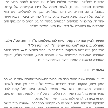
הדוקות לעלילה: "אניאס ומלוויו עולים אל קרתגו לאחר מסע ימי,
ספינתם נטרפה. בסיום, לאחר מותה של דידו ושקיעתה של קרתגו
במצולות, הם חוזרים אל הים ומפליגים מקרתגו לאיטליה. הים הוא
אלמנט של הטבע, נושא הטבע בולט ב'דידו' כמו גם ביצירות בארוקיות
אחרות". בתוכנייה מוסיפים הבמאים בקשר להיבט המים כי "מעמקי הים
מסמלים את נשמתה של דידו, את האני הפנימי שלה".
אפשר לציין הצדקות קונקרטיות להתפעלותנו מ"דידו ואניאס", מלבד
סופרלטיבים כמו "מנגינות יפהפיות" ו"אין רגע דל"?
מרב ברק: "יש כמה הצדקות. קודם כל מין כבוד לחלוציות — 'דידו' היתה
האופרה האנגלית הראשונה שהיא אופרה ממש, מושרת כולה, ודווקא
האופרה הראשונה הזאת ידועה ונערצת עד היום".
בזכות ייחודה.
"כן. זו אופרה שונה מאוד מכל האופרות החשובות שחוברו אחריה. יש בה
המון פיוט, הטקסט נהדר. ליברטו אופייני של אופרה אין טעם לשפוט
במנותק מהלחנתו, כמו שאי אפשר לשפוט טעם של קמח לפני
שהשתמשו בו להכנת עוגה. את הליברית של 'דידו', לעומת זאת, יש טעם
לקרוא בנפרד. לקרוא ולהתפעל. זו שירה של ממש.
"הצדקה שלישית היא השימוש האפקטיווי במקהלה, שעושה מיד רושם