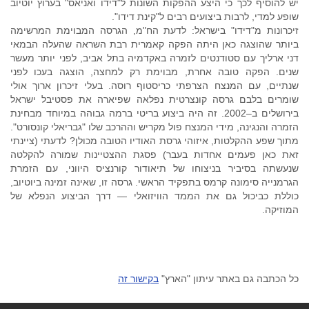
יש להוסיף לכך כי היצע ההפקות השונות ל"דידו ואניאס" בערוץ יוטיוב
שופע למדי, לרבות ביצועים רבים ל"קינת דידו".
זיכרונות מ"דידו" בישראל: לדעת הח"מ, הגרסה המבוימת המרשימה
ביותר שהוצגה כאן היתה הפקה קאמרית רבת השראה שהעלה הבמאי
דני ארליך עם סטודנטים לזמרה באקדמיה בתל אביב, לפני יותר מעשר
שנים. הפקה טובה אחרת, מבוימת רק למחצה, הוצגה בעכו לפני
שנתיים, עם המנצח הצרפתי כריסטוף רוסה. בעלי זיכרון ארוך אולי
שומרים בלבם גרסה קונצרטית נפלאה שפיארה את פסטיבל ישראל
בירושלים ב–2002. זה היה ביצוע בריטי ברמה גבוהה במיוחד מבחינת
הזמרה והנגינה, מידי המנצח פול מקריש וההרכב שלו "גבריאלי קונסורט".
מתוך שפע ההקלטות, איזוהי גרסת האודיו הטובה מכולן? לדעתי (ציינתי
זאת כאן פעמים אחדות בעבר) פסגת ההצטיינות שמורה להקלטה
שנעשתה בסיביר בניצוחו של תיאודור קורנציס היווני, עם הזמרת
הגרמנייה סימונה קרמס בתפקיד הראשי. גרסה זו, שאינה זמינה ביוטיוב,
כוללת כביכול גם את הממד הוויזואלי — דרך הביצוע הנפלא של
המוזיקה.
כל הכתבה גם באתר עיתון "הארץ"
בקישור זה