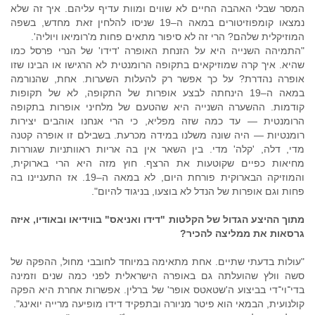
המסר שבלי האהבה החיים לא שווים ומוות עדיף עליהם. איך זה שלא
נמצאו קומפוזיטורים במאה ה–19 שניסו להלחין זאת מחדש, בשפה
המוזיקלית שלהם? הרי זה לא סיפור מתאים פחות מ'רומיאו ויוליה'.
"התמיהה השנייה היא על הזנחת האופרה 'דידו' של הנרי פרסל כמו
שהיא. איך קרה שמוזיקאים בתקופה הרומנטית לא הרגישו או הבינו שזו
אופרה נהדרת? על כך אפשר רק להעלות השערות. אחת, שהנורמה
במאה ה–19 הינחתה לבצע אופרות של התקופה, לא של תקופות
קודמות. ההשערה השנייה היא שהטעם של מלחיני אופרות בתקופה
הרומנטית — עד כמה שזה מפליא, כי הרי אנחנו אוהבים יצירות
רומנטיות — היה שונה משלנו במידה מכרעת. בשבילם זו אופרה קטנה
מדי, דלה, 'קלה' מדי. בין השאר אין בה אריות ראוותניות שגוררות
מחיאות כפיים שקוטעות את הרצף. חוץ מזה היא הרי בארוקית,
והמוזיקה הבארוקית פורחת היום, לא במאה ה–19. אז התעניינו בה
פחות וגם אופרות של הנדל לא בוצעו, בניגוד להיום".
מתוך ההיצע הגדול של הקלטות "דידו ואניאס" בווידיאו ובאודיו, איזה
גרסאות את ממליצה להכיר?
"עולות בדעתי שתיים. אחת מתאימה במיוחד לחובבי מחול, ההפקה של
סשה וולץ שהועלתה גם באופרה הישראלית לפני כמה שנים וזמינה
בדי־וי־די בביצוע ה'שטאטס אופר' של ברלין. אפשרות אחרת היא הפקה
קולנועית, הבמאי הוא פיטר מניורה ובתפקיד דידו מופיעה מרייה יואינג".