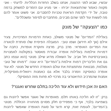
עכשיו, שבוע לפני ההצגה, אנחנו בשלב החזרות הכלליות. לדעתי - ואני
מקווה כאמור שהתוצאות יוכיחו - אני מגיע עם הזמרים למשחק ברמה
טובה, על ידי הקדמת הוראות טכניות להסברים. אני פשוט אומר להם
מה לעשות עוד לפני שהם מבינים, מתחברים לסיפור ומשכללים".
כמו "הצעקה" של מונק
בעלילת "המדיום" של מנוטי משולב, כאחת הדמויות המרכזיות, צעיר
אילם (אך לא חירש) ושמו טובי. המגבלה הפיסית שלו סותרת לכאורה
את המדיום האופראי. מרב ברק, מרצה וחוקרת אופרות, כתבה על
דמויות אילמות בעלילות אופרה עבודת מאסטר בפקולטה לאמנויות
באוניברסיטת תל אביב. על השאלה מדוע שילב מנוטי (הוא עצמו כתב
גם את הליברית) דמות אילמת ב"המדיום" היא עונה: "דמותו של טובי
מגלמת, מבטאת ומתמצתת את עולם האופרה החדש של מנוטי. לא עוד
אופרה כמוסיקה וזמרה בלבד אלא גם כאמנות ויזואלית-מוסיקלית,
אמנות שהמרכיב התיאטרוני בה מרכזי לא פחות מזה המוסיקלי.
האם זה אכן חידוש ולא עוד הליכה בתלם שחרש ואגנר?
ברק: "זו לא הליכה באותו תלם. מאופרות של ואגנר אפשר ליהנות גם
בשמיעה בלבד, אף כי מפסידים חלק מסוים מהחוויה הכוללת. מנוטי
ב'המדיום', לעומת זאת, קרא תיגר על סוגת האופרה שאפשר ליהנות