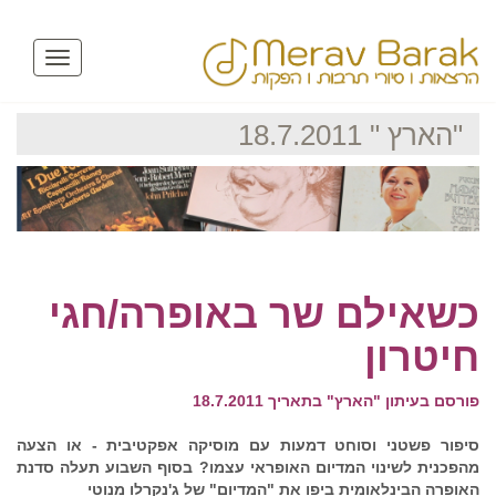
Toggle
avigation
"הארץ " 18.7.2011
כשאילם שר באופרה/חגי
חיטרון
פורסם בעיתון "הארץ" בתאריך 18.7.2011
סיפור פשטני וסוחט דמעות עם מוסיקה אפקטיבית - או הצעה
מהפכנית לשינוי המדיום האופראי עצמו? בסוף השבוע תעלה סדנת
האופרה הבינלאומית ביפו את "המדיום" של ג'נקרלו מנוטי