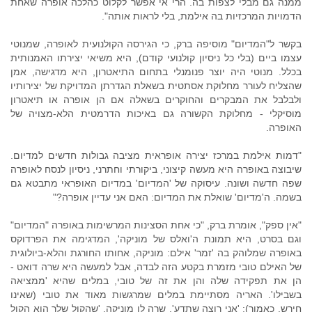
ממנה גם מבלי לצפות בה. הרי אי אפשר לקלוט כהלכה אופרה שאחת
הדמויות המרכזיות בה אילמת, בלי לראות אותה".
בקשר ל"המדיום" מוסיפה ברק, כי הגירסה הקולנועית לאופרה, שמנוטי
עצמו ביים (בלי כל ניסיון קולנועי קודם), היא משיאי יצירתו האמנותית
בכלל. מנוטי היה יוצר פנומנלי בתחום התיאטרון, היא מדגישה, אמן
שהצליח לעורר מחלוקת אסתטית בשאלת הגדרתן המדויקת של יצירותיו
ולבלבל את המבקרים והחוקרים בשאלה אם הן אופרה או תיאטרון
מוסיקלי - מחלוקת הקשורה גם באיכות הדרמטית הלא-מצויה של
האופרה.
"דמות אילמת במרכז יצירה אופראית מציבה גבולות חדשים למדיום.
שיבוצה באופרה היא מעשה קיצוני, ביקורתי וחתרני, ניסיון לנסח לאופרה
שפה חדשה ושונה. עיסוקה של 'המדיום' במדיום האופראי מתבטא גם
בשמה. ה'מדיום' שואלת את המדיום: האם אני עדיין אופרה?"
"אין ספק", אומרת ברק, "כי אחת הסצינות המרשימות באופרה "המדיום"
וגם בסרט, היא תמונת ה'ואלס של מוניקה', המדגימה את הפרדוקס
באופרה שמלוהק בה 'זמר' אילם: מוניקה, אחותו החורגת והלא-ביולוגית
של האילם טובי מזמרת בקטע הזה לבדה, אבל למעשה היא שרה דואט -
הן את תפקידה שלה והן את זה של טובי, במלים שהיא 'ממציאה
בשבילו'. האריה מסתיימת במלים שמרגשות מאוד את טובי (שאינו
חירש, כאמור): 'אני רוצה שתדע', שרה לו מוניקה, 'שהקול שלך הוא הקול