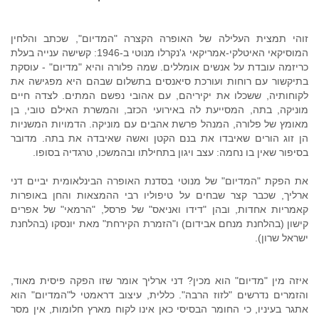
זוהי תמצית העלילה של האופרה הקצרה "המדיום", שכתב והלחין
המוסיקאי האיטלקי-אמריקאי ג'נקרלו מנוטי ב-1946: קשישה ענייה בעלת
כריזמה עובדת על אנשים אומללים. שמה פלורה והיא "מדיום" - עוסקת
בתיקשור עם רוחות ועורכת סיאנסים בתשלום שבהם היא מפגישה את
לקוחותיה, ששכלו את יקיריהם, עם אהובי נפשם המתים. לצדה חיים
מוניקה, בתה, המסייעת לה באירועי הכזב, והמשרת האילם טובי, בן
מאומץ של פלורה, המנהל פרשת אהבים עם מוניקה. הדמויות המשניות
הן זוג הורים שאיבדו את בנם הקטן ואשה שאיבדה את בתה. מדובר
בסיפור שאין בו נחמה: עצב ויגון בתחילתו ובהמשכו, טרגדיה בסופו.
את הפקת "המדיום" של מנוטי בסדנת האופרה הבינלאומית יביים דני
ארליך, שכבר קצר שבחים על טיפוליו רבי ההמצאות והחן באופרות
קאמריות אחדות, ובהן "דידו ואניאס" של פרסל, "הרמאי" של אפרים
קישון (בהלחנת מנחם אבידום) ו"הזמרת הקירחת" מאת יונסקו (בהלחנת
ישראל שרון).
איזה מין "מדיום" הוא מכין? דני ארליך אומר שזו הפקה פיסית מאוד,
והזמרים נדרשים "לזוז הרבה". כללית, עיצוב דראמטי ל"המדיום" הוא
אתגר בעיניו, כי החומר הבסיסי כאן אינו לקוח מארץ חלומות, אין מסר