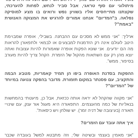
מיתולוגי עם סוף טראגי, אבל סביר לנחש, לפחות להערכתי,
שקצתנו מתייחסים אליו בשוויון נפש ורואים בו מצע למוסיקה
נפלאה. ב"המדיום" אנחנו אמורים להרגיש את המצוקה האנושית
"באמת"?
ארליך: "אני ממש לא מסכים עם ההבחנה. בשבילי, אופרה שמבוימת
היטב לעולם אינה רק הזדמנות למבצעים או לבמאי ולתפאורן להראות
מה הם יודעים. אני שונא הפקות אופרה שאמורות להיות עצובות ואתה
יוצא מהן רק עם השתאות מהקול של הזמרת. הקהל צריך להיות מעורב
בסיפור, ממש".
ההפקות בסדנת האופרה ביפו הן תמיד קאמריות, מטבע הבמה
והתקציב, עם פסנתר במקום תזמורת. מדובר בהפקה צנועה במיוחד
של "המדיום"?
"אני מקווה שהקהל לא יראה אותה ככזאת, אבל כן, מיעטתי בהמחשות
בנאליות של כמה מהעצמים. התפאורה היא מעגל אור ענק, עם שינויי
תאורה (בעיצובה של דניה זמר). יש שולחן ויש כיסאות".
איך אתה עובד עם הזמרים?
"אני מאמין בעצמי ובשיטה שלי, וזה מתבטא למשל בעובדה שכבר