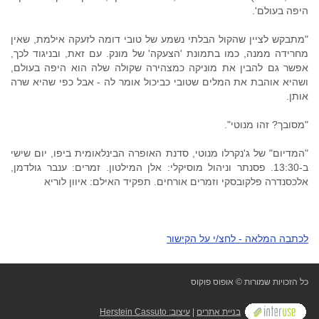
היפה בעולם'.
"מתבקש לציין שהקול הבלתי נשמע של טובי דומה לזעקה אילמת, שאין
מחרידה ממנה, כמו בתמונת 'הצעקה' של מונק. עם זאת, ובניגוד לכך,
אפשר גם להבין את מוניקה כמצהירה שקולה שלה הוא היפה בעולם,
ושהיא אוהבת את המלים שטובי כביכול אומר לה - אבל כפי שהיא שרה
אותן.
"מסובך? זהו מנוטי".
"המדיום" של ג'נקרלו מנוטי, סדנת האופרה הבינלאומית ביפו, יום שישי
ב-13:30. פסנתר וניהול מוסיקלי: אלן המילטון. זמרים: ענבר גולדמן,
אלכסנדרה פלקובסקי וזמרים אורחים. תפקיד האילם: איוון לוריא
לכתבה המלאה - לחצ/י על הקישור
כל הזכויות שמורות © אופוס פוקוס
בניית אתרים
|
עיצוב: Herstein Cassuto