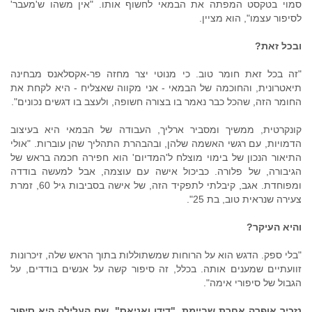
סמוי בטקסט המפתה את הבמאי לחשוף אותו. "אין משהו ש'מעבר'
לסיפור עצמו", הוא מציין.
ובכל זאת?
"זה בכל זאת חומר טוב. כי מנוטי יצר מחזה פר-אקסלאנס מבחינה
תיאטרונית, והחוכמה של הבמאי - אני מקווה שאצליח - היא לקחת את
החומר הזה, שהכל כבר נאמר בו בצורה חשופה, ולעצב בו דגשים נכונים".
קונקרטית, ממשיך ומסביר ארליך, העבודה של הבמאי היא בעיצוב
הדמויות, עם רגשי האשמה שלהן, ובהבהרת התהליך שהן עוברות. "אולי
התיאור הנכון של בימוי מוצלח ל'המדיום' הוא חפירה חכמה בראש של
הגיבורה, של פלורה. כביכול אישה עם עוצמה, אבל למעשה בודדה
ומפוחדת. אגב, קיבלתי לתפקיד הזה, של אישה בסביבות גיל 60, זמרת
צעירה שנראית טוב, בת 25".
והיא העיקר?
"בלי ספק. הדגש הוא על הרוחות שמשתוללות בתוך הראש שלה, זיכרונות
זוועתיים שמענים אותה. בכלל, זה סיפור קשה על אנשים בודדים, על
הגבול של סיפורי אימה".
נזכיר אופרה אחרת שביימת, "דידו ואניאס". שם העלילה היא סיפור