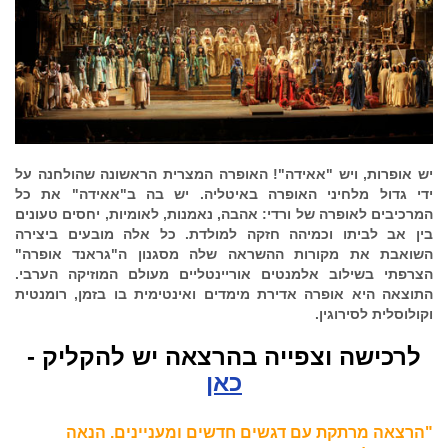
יש אופרות, ויש "אאידה"! האופרה המצרית הראשונה שהולחנה על
ידי גדול מלחיני האופרה באיטליה. יש בה ב"אאידה" את כל
המרכיבים לאופרה של ורדי: אהבה, נאמנות, לאומיות, יחסים טעונים
בין אב לביתו וכמיהה חזקה למולדת. כל אלה מובעים ביצירה
השואבת את מקורות ההשראה שלה מסגנון ה"גראנד אופרה"
הצרפתי בשילוב אלמנטים אוריינטליים מעולם המוזיקה הערבי.
התוצאה היא אופרה אדירת מימדים ואינטימית בו בזמן, רומנטית
וקולוסלית לסירוגין.
לרכישה וצפייה בהרצאה יש להקליק -
כאן
"הרצאה מרתקת עם דגשים חדשים ומעניינים.
הנאה