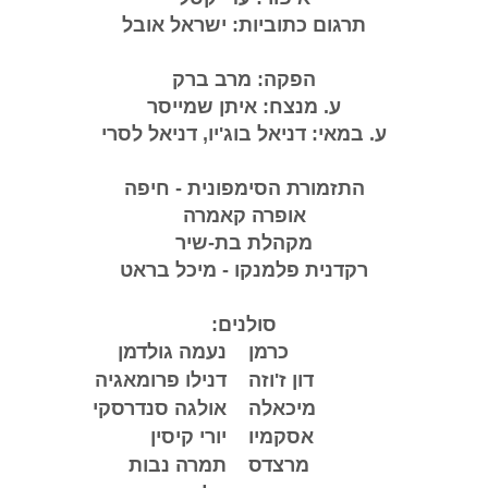
גום כתוביות: ישראל אובל
הפקה: מרב ברק
ע. מנצח: איתן שמייסר
אי: דניאל בוג'יו, דניאל לסרי
זמורת הסימפונית - חיפה
אופרה קאמרה
מקהלת בת-שיר
דנית פלמנקו - מיכל בראט
סולנים:
כרמן
נעמה גולדמן
דון ז'וזה
דנילו פרומאגיה
מיכאלה
אולגה סנדרסקי
אסקמיו
יורי קיסין
מרצדס
תמרה נבות