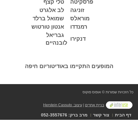
פרסקיטה
טלי קצף
זוניגה
לב אלגרט
מוראלס
שמואל ברלד
רמנדדו
אנטון טורטוש
גבריאל
דנקירו
לובנהיים
ם התקיימו באודיטוריום חיפה
פוס פוקוס
ת אתרים
|
עיצוב: Herstein Cassuto
שר
מרב ברק: 052-3557676