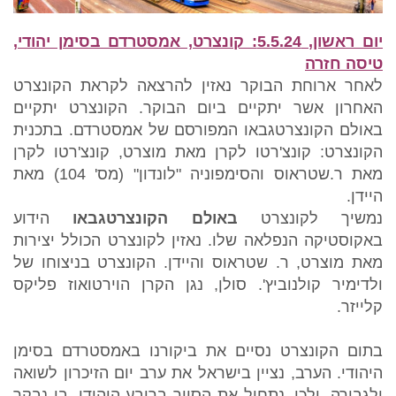
יום ראשון, 5.5.24: קונצרט, אמסטרדם בסימן יהודי,
טיסה חזרה
לאחר ארוחת הבוקר נאזין להרצאה לקראת הקונצרט
האחרון אשר יתקיים ביום הבוקר. הקונצרט יתקיים
באולם הקונצרטגבאו המפורסם של אמסטרדם. בתכנית
הקונצרט: קונצ'רטו לקרן מאת מוצרט, קונצ'רטו לקרן
מאת ר.שטראוס והסימפוניה "לונדון" (מס' 104) מאת
היידן.
נמשיך לקונצרט
באולם הקונצרטגבאו
הידוע
באקוסטיקה הנפלאה שלו. נאזין לקונצרט הכולל יצירות
מאת מוצרט, ר. שטראוס והיידן. הקונצרט בניצוחו של
ולדימיר קולנוביץ'. סולן, נגן הקרן הוירטואוז פליקס
קלייזר.
בתום הקונצרט נסיים את ביקורנו באמסטרדם בסימן
היהודי. הערב, נציין בישראל את ערב יום הזיכרון לשואה
ולגבורה, ולכן, נתחיל את הסיור ברובע היהודי, בו נבקר