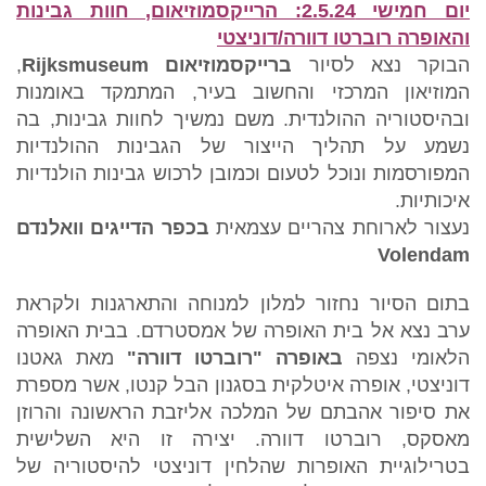
יום חמישי 2.5.24: הרייקסמוזיאום, חוות גבינות
והאופרה רוברטו דוורה/דוניצטי
הבוקר נצא לסיור
ברייקסמוזיאום
Rijksmuseum
,
המוזיאון המרכזי והחשוב בעיר, המתמקד באומנות
ובהיסטוריה ההולנדית. משם נמשיך לחוות גבינות, בה
נשמע על תהליך הייצור של הגבינות ההולנדיות
המפורסמות ונוכל לטעום וכמובן לרכוש גבינות הולנדיות
איכותיות.
נעצור לארוחת צהריים עצמאית
בכפר הדייגים וואלנדם
Volendam
בתום הסיור נחזור למלון למנוחה והתארגנות ולקראת
ערב נצא אל בית האופרה של אמסטרדם. בבית האופרה
הלאומי נצפה
באופרה "רוברטו דוורה"
מאת גאטנו
דוניצטי, אופרה איטלקית בסגנון הבל קנטו, אשר מספרת
את סיפור אהבתם של המלכה אליזבת הראשונה והרוזן
מאסקס, רוברטו דוורה. יצירה זו היא השלישית
בטרילוגיית האופרות שהלחין דוניצטי להיסטוריה של