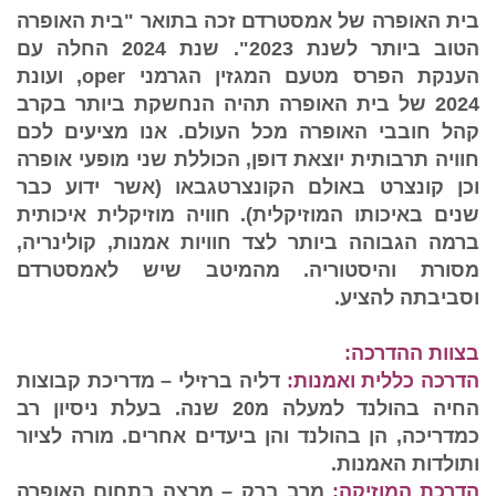
בית האופרה של אמסטרדם זכה בתואר "בית האופרה
הטוב ביותר לשנת 2023". שנת 2024 החלה עם
הענקת הפרס מטעם המגזין הגרמני oper, ועונת
2024 של בית האופרה תהיה הנחשקת ביותר בקרב
קהל חובבי האופרה מכל העולם. אנו מציעים לכם
חוויה תרבותית יוצאת דופן, הכוללת שני מופעי אופרה
וכן קונצרט באולם הקונצרטגבאו (אשר ידוע כבר
שנים באיכותו המוזיקלית). חוויה מוזיקלית איכותית
ברמה הגבוהה ביותר לצד חוויות אמנות, קולינריה,
מסורת והיסטוריה. מהמיטב שיש לאמסטרדם
וסביבתה להציע.
בצוות ההדרכה:
הדרכה כללית ואמנות:
דליה
ברזילי – מדריכת קבוצות
החיה בהולנד למעלה מ20 שנה. בעלת ניסיון רב
כמדריכה, הן בהולנד והן ביעדים אחרים. מורה לציור
ותולדות האמנות.
הדרכת המוזיקה:
מרב ברק – מרצה בתחום האופרה