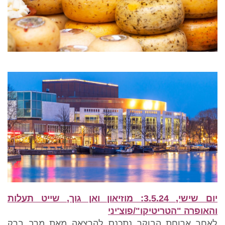
יום שישי, 3.5.24: מוזיאון ואן גוך, שייט תעלות
והאופרה "הטריטיקו"/פוצ'יני
לאחר ארוחת הבוקר נתכנס להרצאה מאת מרב ברק