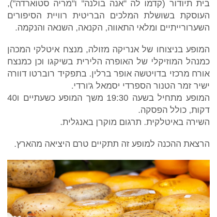
בית תיודור (קדמו לה "אנה בולנה" ו"מריה סטוארדה"),
העוסקת בשושלת המלכים הבריטית רוויית הסיפורים
השערורייתיים ומלאי התאווה, הקנאה, השנאה והנקמה.
המופע בניצוחו של אנריקה מזולה, מנצח איטלקי המכהן
כמנהל המוזיקלי של האופרה הלירית בשיקגו וכן כמנצח
אורח מרכזי בדויטשה אופר ברלין. בתפקיד רוברטו דוורה
ישיר זמר הטנור הספרדי יסמאל ג'ורדי.
המופע מתחיל בשעה 19:30 משך המופע כשעתיים ו40
דקות, כולל הפסקה.
השירה באיטלקית. תרגום מוקרן באנגלית.
הרצאת ההכנה למופע זה תתקיים טרם היציאה מהארץ.