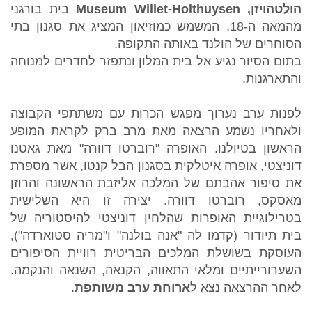
הולטהויזן,
Museum Willet-Holthuysen
בית בורגני
מהמאה ה-18, המשמש כמוזיאון המציג את סגנון בתי
הסוחרים של הולנד באותה התקופה.
בתום הסיור נגיע אל בית המלון ונתפזר לחדרים למנוחה
והתארגנות.
לפנות ערב נערוך מפגש הכרות עם משתתפי הקבוצה
ולאחריו נשמע הרצאה מאת מרב ברק לקראת המופע
הראשון בטיולנו. האופרה "רוברטו דוורה" מאת גאטנו
דוניצטי, אופרה איטלקית בסגנון הבל קנטו, אשר מספרת
את סיפור אהבתם של המלכה אליזבת הראשונה והרוזן
מאסקס, רוברטו דוורה. יצירה זו היא השלישית
בטרילוגיית האופרות שהלחין דוניצטי להיסטוריה של
בית תיודור (קדמו לה "אנה בולנה" ו"מריה סטוארדה"),
העוסקת בשושלת המלכים הבריטית רוויית הסיפורים
השערורייתיים ומלאי התאווה, הקנאה, השנאה והנקמה.
לאחר ההרצאה נצא ל
ארוחת ערב משותפת
.