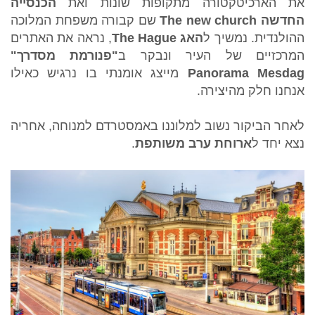
את הארכיטקטורה מתקופות שונות ואת
הכנסייה
החדשה
The new church
שם קבורה משפחת המלוכה
ההולנדית. נמשיך ל
האג
The Hague
, נראה את האתרים
המרכזיים של העיר ונבקר ב
"פנורמת מסדרך"
Panorama Mesdag
מייצג אומנתי בו נרגיש כאילו
אנחנו חלק מהיצירה.
לאחר הביקור נשוב למלוננו באמסטרדם למנוחה, אחריה
נצא יחד ל
ארוחת ערב משותפת
.