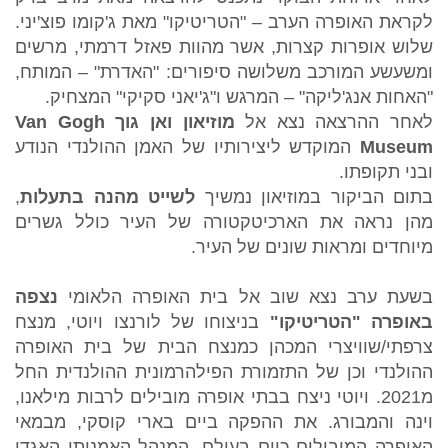
לקראת האופרה הערב – "הטריטיקו" מאת ג'קומו פוצ'יני.
שלוש אופרות קצרות, אשר מהוות פאזל דרמתי, מרשים
ומשעשע המורכב משלושה סיפורים: "האדרת" – המותח,
"האחות אנג'ליקה" – המרגש ו"ג'יאני סקיקי" המצחיק.
לאחר ההרצאה נצא אל
מוזיאון ואן גוך
Van Gogh
Museum
המוקדש ליצירותיו של האמן ההולנדי הנודע
ובני תקופתו.
בתום הביקור במוזיאון נמשיך
לשייט מהנה בתעלות
,
מהן נראה את הארכיטקטורה של העיר כולל גשרים
מיוחדים ומראות שונים של העיר.
בשעת ערב נצא שוב אל בית האופרה הלאומי
נצפה
באופרה "הטריטיקו"
בניצוחו של לורנצו ויוטי, מנצח
צרפתי/שוויצרי המכהן כמנצח הבית של בית האופרה
ההולנדי וכן של התזמורת הפילהרמונית ההולנדית החל
מ2021. ויוטי ניצח בבתי אופרה מובילים לרבות מילאנו,
וינה והמבורג. את ההפקה ביים בארי קוסקי, מבמאי
האופרה המובילים כיום בעולם, המנהל האמנותי האגדי