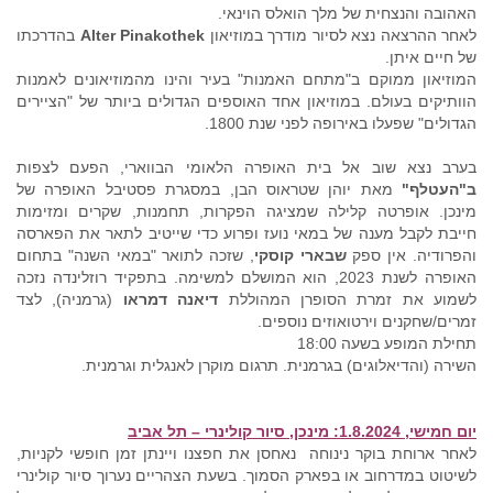
האהובה והנצחית של מלך הואלס הוינאי.
לאחר ההרצאה נצא לסיור מודרך במוזיאון
Alter Pinakothek
בהדרכתו
של חיים איתן.
המוזיאון ממוקם ב"מתחם האמנות" בעיר והינו מהמוזיאונים לאמנות
הוותיקים בעולם. במוזיאון אחד האוספים הגדולים ביותר של "הציירים
הגדולים" שפעלו באירופה לפני שנת 1800.
בערב נצא שוב אל בית האופרה הלאומי הבווארי, הפעם לצפות
ב"העטלף"
מאת יוהן שטראוס הבן, במסגרת פסטיבל האופרה של
מינכן. אופרטה קלילה שמציגה הפקרות, תחמנות, שקרים ומזימות
חייבת לקבל מענה של במאי נועז ופרוע כדי שייטיב לתאר את הפארסה
והפרודיה. אין ספק
שבארי קוסקי
, שזכה לתואר "במאי השנה" בתחום
האופרה לשנת 2023, הוא המושלם למשימה. בתפקיד רוזלינדה נזכה
לשמוע את זמרת הסופרן המהוללת
דיאנה דמראו
(גרמניה), לצד
זמרים/שחקנים וירטואוזים נוספים.
תחילת המופע בשעה 18:00
השירה (והדיאלוגים) בגרמנית. תרגום מוקרן לאנגלית וגרמנית.
יום חמישי, 1.8.2024: מינכן, סיור קולינרי – תל אביב
לאחר ארוחת בוקר נינוחה נאחסן את חפצנו ויינתן זמן חופשי לקניות,
לשיטוט במדרחוב או בפארק הסמוך. בשעת הצהריים נערוך סיור קולינרי