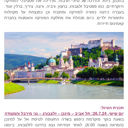
בתכנון, ניהול והדרכה של טיולי תרבות. מדריכה את פסטיבלי המוזיקה
היוקרתיים, כמו פסטיבל זלצבורג, ברגנץ, ורביה, ורונה, ציריך, ברלין ועוד.
בעברה כיהנה כמורה למוזיקה ומחנכת וכן כמנצחת על מקהלות
ותזמורות ילדים. כיום מנהלת את מחלקת המוזיקה והאמנות בחברת
קאמינוס תיירות.
תכנית הטיול:
יום שישי, 26.7.24: תל אביב – מינכן – זלצבורג – גני מירבל והמצודה
בשעת בוקר מוקדמת ניפגש בשדה התעופה לטיסת אל על למינכן
(המראה בשעה 6:00), לאחר הנחיתה נצא בדרכנו לזלצבורג. ביומנו