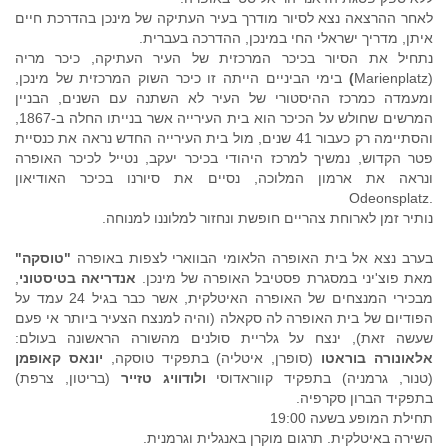
לאחר ההרצאה נצא לסיור מודרך בעיר העתיקה של מינכן בהדרכת חיים
איתן, מדריך ישראלי החי במינכן, ההדרכה בעברית.
נתחיל את הסיור בכיכר המרכזית של העיר העתיקה, כיכר מריה
(Marienplatz
)
בימי הביניים הייתה זו כיכר השוק המרכזית של מינכן,
ומעמדה כמרכז ההיסטורי של העיר לא השתנה עם השנים, הבניין
המרשים שחולש על הכיכר הוא בית העירייה אשר בנייתו החלה ב-1867,
והסתיימה רק כעבור 41 שנים, מול בית העירייה החדש נראה את כנסיית
פטר הקדוש, נמשיך למרכז היהודי בכיכר יעקב, נטייל לכיכר האופרה
ונראה את ארמון המלוכה, נסיים את סיורנו בכיכר האודיאון
.Odeonsplatz
נותיר זמן לארוחת צהריים חופשת ונחזור למלוננו למנוחה.
בערב נצא אל בית האופרה הלאומי הבווארי לצפות באופרה
"טוסקה"
מאת פוצ'יני במסגרת פסטיבל האופרה של מינכן.
אנדריאה בטיסטוני
,
מבכירי המנצחים של האופרה האיטלקית, אשר כבר בגיל 24 עמד על
הפודיום של בית האופרה לה סקאלה (והיה למנצח הצעיר ביותר אי פעם
שעשה זאת), ינצח על גלריית סולנים מהשורה הראשונה בעולם:
אלאונורה בוראטו
(סופרן, איטליה) בתפקיד טוסקה,
יונאס קאופמן
(טנור, גרמניה) בתפקיד קווראדוסי
ולודוויג טזייר
(בריטון, צרפת)
בתפקיד הברון סקרפיה.
תחילת המופע בשעה 19:00
השירה באיטלקית. תרגום מוקרן באנגלית וגרמנית.