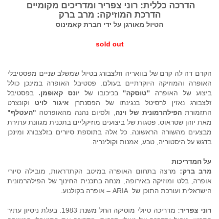
הדרכה כללית: רוני צפריר ומדריכים מקומיים
הדרכת המוזיקה: מרב ברק
הטיול מאורגן על ידי חברת קאמינוס
sold out
הקרם דה לה קרם של בוואריה וזלצבורג בטיול שמשלב שניים מפסטיבלי
האופרה והמוזיקה היוקרתיים בעולם. פסטיבל האופרה במינכן כולל
ביצוע של האופרה
"טוסקה"
בכיכובו של
יונס קאופמן.
בפסטיבל
זלצבורג נאזין לרסיטל בנגינתו של הפסנתרן
איגור לויט
וקונצרט
התזמורת
הפילהרמונית של וינה
, ולסיום נהנה מהאופרטה
"העטלף"
מאת יוהן שטראוס. פסגות של ביצועים מוזיקליים בתכנית מגוונת עתירת
מבצעים מהשורה הראשונה. כל אלה בתוספת סיורים בזלצבורג ומינכן
בדגש על היסטוריה, טבע, אמנות וקולינריה.
על המדריכות
מרב ברק:
מרצה בתחום האופרה במיטב הקתדראות, מובילה סיורי
אופרה, בלט ומוזיקה באירופה, מנחה בתכנית החינוך של הפילהרמונית
הישראלית ועורכת התוכן של ARIA – אופרה בקולנוע.
רוני צפריר
: מדריכה טיולי מוסיקה החל משנת 1983. בעלת ניסיון עתיר