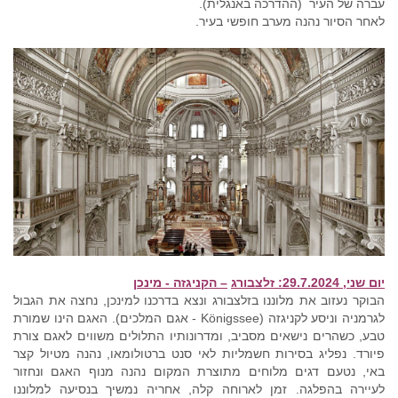
עברה של העיר (ההדרכה באנגלית).
לאחר הסיור נהנה מערב חופשי בעיר.
יום שני, 29.7.2024:
זלצבורג
– הקניגזה -
מינכן
הבוקר נעזוב את מלוננו בזלצבורג ונצא בדרכנו למינכן, נחצה את הגבול
לגרמניה וניסע לקניגזה (Königssee - אגם המלכים). האגם הינו שמורת
טבע, כשהרים נישאים מסביב, ומדרונותיו התלולים משווים לאגם צורת
פיורד. נפליג בסירות חשמליות לאי סנט ברטולומאו, נהנה מטיול קצר
באי, נטעם דגים מלוחים מתוצרת המקום נהנה מנוף האגם ונחזור
לעיירה בהפלגה. זמן לארוחה קלה, אחריה נמשיך בנסיעה למלוננו