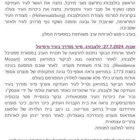
הראשון בזלצבורג נתרשם מגני מירבל, נחצה את הגשר לעיר העתיקה
ממנו נשקיף אל מבני העיר והכנסיות, נחצה את כיכרות העיר ונעלה
בקרוניות למרומי מצודת הוהנזלצבורג (Hohensalzburg) - מצודת העיר
המרשימה, שניצבת על גבעה וממנה נשקף נוף מרהיב לעיר ולאזור
שסביבה.
בערב ניפגש לארוחת ערב משותפת במסעדת המלון.
שבת, 27.7.2024: זלצבורג, סיור מודרך בעיר ורסיטל
לאחר ארוחת הבוקר נתכנס להרצאה על תכנית הערב במסגרת פסטיבל
זלצבורג. לאחר ההרצאה נצא לביקור במוזיאון מוצרט (Mozart
Residence), בה גרה משפחת מוצרט לאחר שובם ממסעם בווינה
בשנת 1773. במוזיאון נראה אוסף כלי נגינה מתקופתו של מוצרט ונספר
אודות מוצרט כילד פלא שנעשה למלחין המפורסם בעולם.
לאחר הביקור במוזיאון נטייל לעיר העתיקה ונערוך סיור מודרך בעיר
העתיקה של זלצבורג, עיר שהוכרזה כאתר מורשת עולמי על ידי אונסק"ו.
נכיר את כיכרות העיר וסמטאותיה, נבקר בכנסיית פטר ובכנסיה
הפרנציסקנית, נראה את בית הקברות העתיק, כיכר הדום, כיכר מוצרט
והרזידנס ונטייל ברחוב גטרייטה, בו ניצב בית הולדתו של וולפגנג
אמדאוס מוצרט (ההדרכה באנגלית). לאחר הסיור יינתן זמן לארוחת
צהריים עצמאית.
נחזור למלוננו למנוחה.