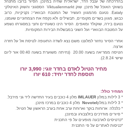
בהדרכתה של ענבל הדר, ישראלית שחיה במינכן. הסיור ברובו מתנהל
בשווקי האוכל של מינכן. שוק Viktualienmarkt הססגוני והשוק האיטלקי
Eataly. נטעם מהמגוון העשיר של המטבח הבווארי
:
נקניקיות, כרוב
כבוש, מגוון בשרים מקומיים, תבשילים ולא נקפח את הצמחוניים שעמנו,
נטעם בירה, שוקולד ומאפים. הסיור הינו כשעתיים וחצי במסגרתו נשמע
על המטבח הבווארי ועל השוני במבשלות הבירות המקומיות.
אחרי הסיור נחזור למלוננו משם נצא לשדה התעופה לטיסת אל על חזרה
ארצה.
הטיסה ממריאה בשעה 20.00 (נחיתה משוערת בשעה 00:40 אור ליום
שישי 2.8.24).
מחיר הטיול לאדם בחדר זוגי: 3,990 יורו
תוספת לחדר יחיד: 610 יורו
המחיר כולל:
* 3 לילות במלון
IMLAUER
מלון 4 כוכבים בעיר החדשה ליד גני מירבל.
* 3 לילות במלון
Novotel
מלון 4 כוכבים במרכז מינכן.
* כלכלה: ארוחות בוקר וארוחת ערב אחת בערב הראשון של הטיול.
* סיורים מודרכים בזלצבורג ובמינכן.
*כרטיסים לארבעה מופעים על פי התכנית
*כניסות לאתרים על פי התכנית