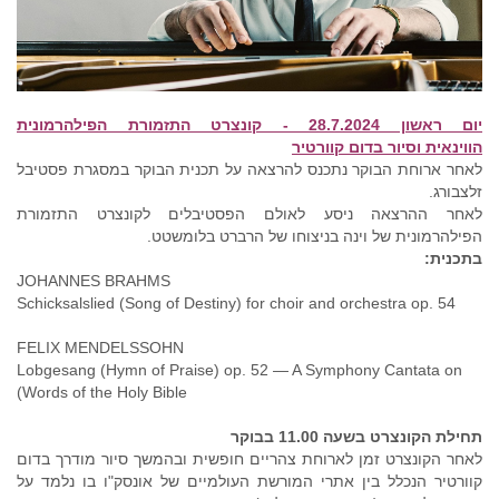
יום ראשון 28.7.2024 - קונצרט התזמורת הפילהרמונית
הווינאית
וסיור בדום קוורטיר
לאחר ארוחת הבוקר נתכנס להרצאה על תכנית הבוקר במסגרת פסטיבל
זלצבורג.
לאחר ההרצאה ניסע לאולם הפסטיבלים לקונצרט התזמורת
הפילהרמונית של וינה בניצוחו של הרברט בלומשטט.
בתכנית:
JOHANNES BRAHMS
Schicksalslied (Song of Destiny) for choir and orchestra op. 54
FELIX MENDELSSOHN
Lobgesang (Hymn of Praise) op. 52 — A Symphony Cantata on
Words of the Holy Bible)
תחילת הקונצרט בשעה 11.00 בבוקר
לאחר הקונצרט זמן לארוחת צהריים חופשית ובהמשך סיור מודרך בדום
קוורטיר הנכלל בין אתרי המורשת העולמיים של אונסק"ו בו נלמד על