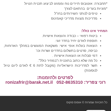
*תחבורה: אוטובוס תיירים נוח וממוזג לביצוע תכנית הטיול
*מוניות בערים בהתאם לצורך
טיפים לנותני השירותים בחו"ל
מדריכות מצוות מדריכי קאמינוס
המחיר אינו כולל:
ביטוח רפואי – כבודה והוצאות אישיות.
תוספת לאדם יחיד בחדר זוגי.
הוצאות בעלות אופי אישי: משקאות המוגשים במהלך הארוחות,
כביסה, סרטים בתשלום בחדרים ושרות וכו'
דמי סבלות או הוצאות אישיות .
כל מה שלא כתוב בתוכנית ו"במחיר כולל".
תשר למדריכות הישראליות (מקובל לתת 6 € לאדם ליום טיול
לנוסע/ת)
לפרטים ולהזמנות:
רוני צפריר: 052-8635310 ronizafrir@barak.net.il
כל הזכויות שמורות © אופוס פוקוס