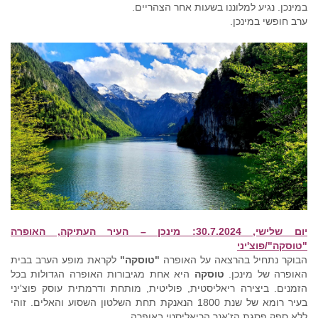
במינכן. נגיע למלוננו בשעות אחר הצהריים.
ערב חופשי במינכן.
יום שלישי, 30.7.2024: מינכן – העיר העתיקה, האופרה
"טוסקה"/פוצ'יני
הבוקר נתחיל בהרצאה על האופרה
"טוסקה"
לקראת מופע הערב בבית
האופרה של מינכן.
טוסקה
היא אחת מגיבורות האופרה הגדולות בכל
הזמנים. ביצירה ריאליסטית, פוליטית, מותחת ודרמתית עוסק פוצ'יני
בעיר רומא של שנת 1800 הנאנקת תחת השלטון השסוע והאלים. זוהי
ללא ספק פסגת הז'אנר הריאליסטי באופרה.